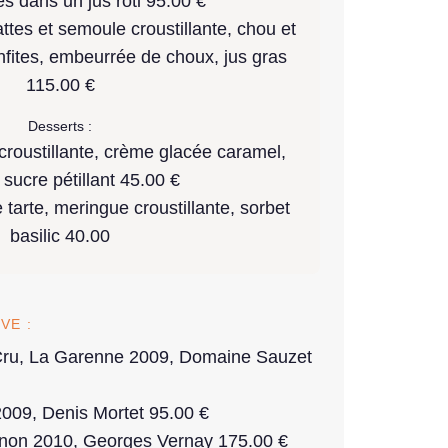
és dans un jus rôti 95.00 €
ttes et semoule croustillante, chou et
onfites, embeurrée de choux, jus gras
115.00 €
Desserts :
roustillante, crème glacée caramel,
 sucre pétillant 45.00 €
tarte, meringue croustillante, sorbet
basilic 40.00
VE :
Cru, La Garenne 2009, Domaine Sauzet
009, Denis Mortet 95.00 €
rnon 2010, Georges Vernay 175.00 €