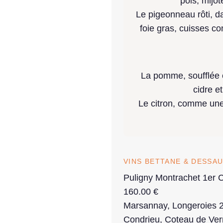
pois, mijot
Le pigeonneau rôti, da
foie gras, cuisses c
La pomme, soufflée c
cidre et
Le citron, comme une 
VINS BETTANE & DESSAU
Puligny Montrachet 1er 
160.00 €
Marsannay, Longeroies 2
Condrieu, Coteau de Ve