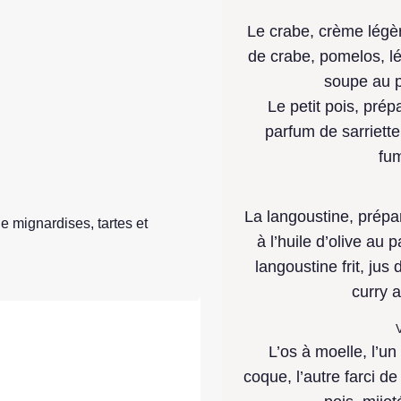
Le crabe, crème légèr
de crabe, pomelos, l
soupe au p
Le petit pois, pré
parfum de sarriette
fu
La langoustine, prépar
 mignardises, tartes et
à l’huile d’olive au
langoustine frit, jus
curry a
V
L’os à moelle, l’un
coque, l’autre farci d