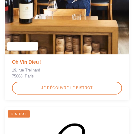
Oh Vin Dieu !
19, rue Treilhard
75008, Paris
JE DÉCOUVRE LE BISTROT
BISTROT