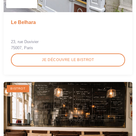
Le Belhara
23, rue Duvivier
75007, Paris
JE DÉCOUVRE LE BISTROT
BISTROT