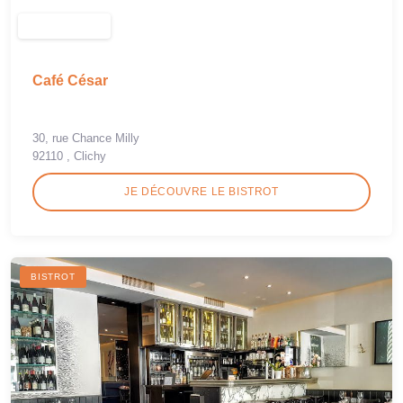
Café César
30, rue Chance Milly
92110 , Clichy
JE DÉCOUVRE LE BISTROT
BISTROT