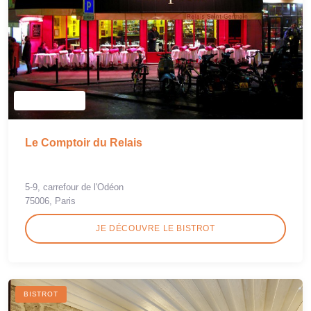
Le Comptoir du Relais
5-9, carrefour de l'Odéon
75006, Paris
JE DÉCOUVRE LE BISTROT
BISTROT