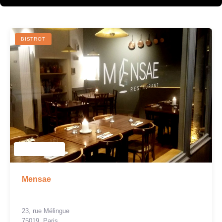
BISTROT
Mensae
23, rue Mélingue
75019, Paris