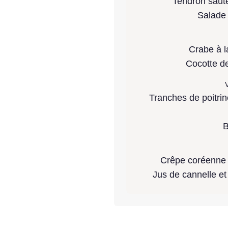
Tendron saut
Salade 
Crabe à l
Cocotte de
V
Tranches de poitrin
B
Crêpe coréenne f
Jus de cannelle et