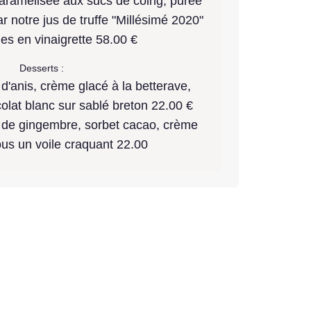
caramélisée aux sucs de coing, purée
r notre jus de truffe "Millésimé 2020"
les en vinaigrette 58.00 €
Desserts :
le d'anis, crème glacé à la betterave,
lat blanc sur sablé breton 22.00 €
n de gingembre, sorbet cacao, crème
us un voile craquant 22.00
R