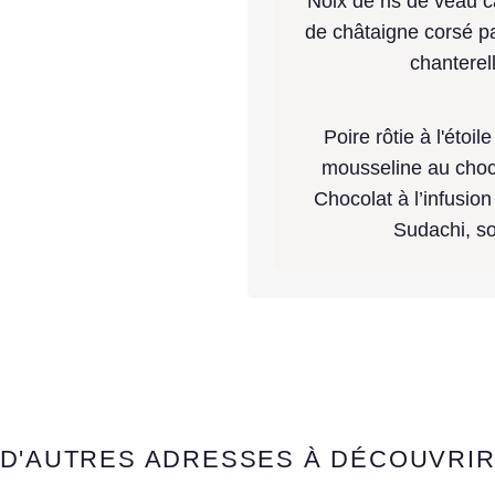
Noix de ris de veau 
de châtaigne corsé pa
chanterel
Poire rôtie à l'étoi
mousseline au choco
Chocolat à l’infusio
Sudachi, so
D'AUTRES ADRESSES À DÉCOUVRI