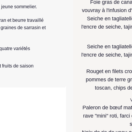
Foie gras de cana
n jeune sommelier.
vouvray à l'infusion d
Seiche en tagliatel
an et beurre travaillé
l'encre de seiche, ta
graines de sarrasin et
Seiche en tagliatel
quatre variétés
l'encre de seiche, ta
t fruits de saison
Rouget en filets cro
pommes de terre gre
toscan, chips d
V
Paleron de bœuf matur
rave "mini" roti, far
s