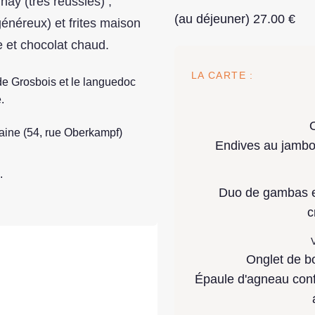
ay (très réussies) ;
(au déjeuner) 27.00 €
néreux) et frites maison
le et chocolat chaud.
LA CARTE :
 de Grosbois et le languedoc
.
ine (54, rue Oberkampf)
Endives au jambo
.
Duo de gambas et 
c
V
Onglet de bœ
Épaule d'agneau conf