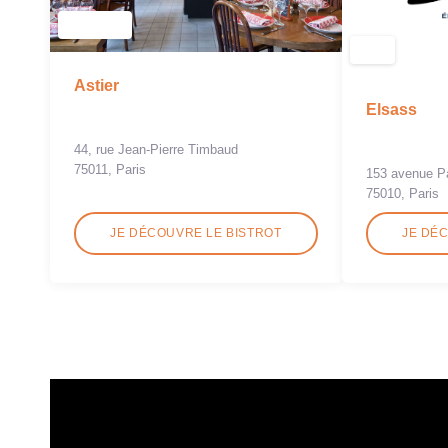
Astier
Elsass
44, rue Jean-Pierre Timbaud
75011, Paris
153 avenue P
75010, Paris
JE DÉCOUVRE LE BISTROT
JE DÉ