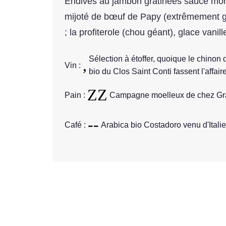
Endives au jambon gratinées sauce morn
mijoté de bœuf de Papy (extrêmement gé
; la profiterole (chou géant), glace vanil
Sélection à étoffer, quoique le chinon
Vin :
bio du Clos Saint Conti fassent l'affaire
Pain :
Campagne moelleux de chez Gra
Café :
Arabica bio Costadoro venu d'Italie