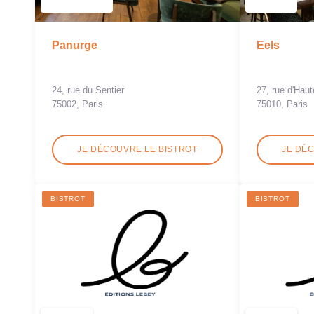
Eels
Panurge
27, rue d'Haut
24, rue du Sentier
75010, Paris
75002, Paris
JE DÉCOUVRE LE BISTROT
JE DÉ
BISTROT
BISTROT