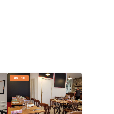
R
BISTROT