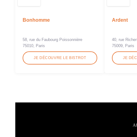
Bonhomme
Ardent
58, rue du Faubourg Poissonnière
40, rue Richer
75010, Paris
75009, Paris
JE DÉCOUVRE LE BISTROT
JE DÉ
Ab