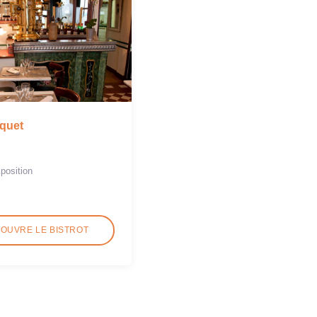
oquet
xposition
COUVRE LE BISTROT