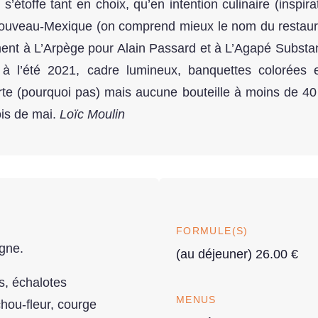
s’étoffe tant en choix, qu’en intention culinaire (inspira
 Nouveau-Mexique (on comprend mieux le nom du restaura
ment à L’Arpège pour Alain Passard et à L’Agapé Substa
 à l’été 2021, cadre lumineux, banquettes colorées e
urte (pourquoi pas) mais aucune bouteille à moins de 40
mois de mai.
Loïc Moulin
FORMULE(S)
gne.
(au déjeuner) 26.00 €
s, échalotes
MENUS
chou-fleur, courge