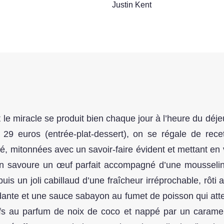
Justin Kent
t le miracle se produit bien chaque jour à l’heure du déj
 29 euros (entrée-plat-dessert), on se régale de recet
, mitonnées avec un savoir-faire évident et mettant en
on savoure un œuf parfait accompagné d’une mousseli
, puis un joli cabillaud d’une fraîcheur irréprochable, rô
ndante et une sauce sabayon au fumet de poisson qui attest
fs au parfum de noix de coco et nappé par un caramel