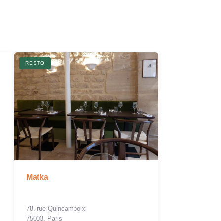
R
RESTO
Matka
78, rue Quincampoix
75003, Paris