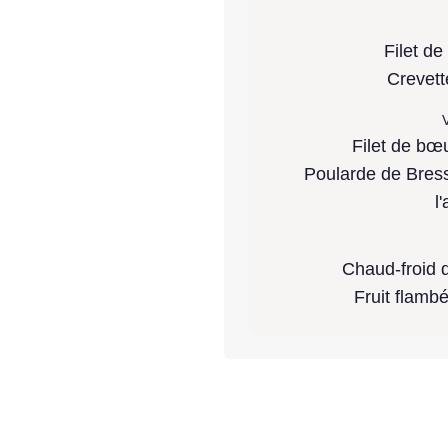
Filet de
Crevett
V
Filet de bœu
Poularde de Bres
l
Chaud-froid d
Fruit flambé