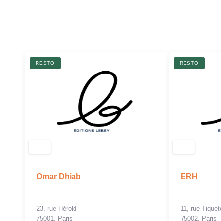
RESTO
RESTO
Omar Dhiab
ERH
23, rue Hérold
11, rue Tique
75001, Paris
75002, Paris