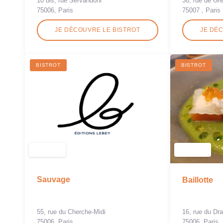
36, rue de Gre
10 bis, rue Servandoni
75007 , Paris
75006, Paris
JE DÉCOUVRE LE BISTROT
JE DÉ
BISTROT
BISTROT
Sauvage
Baillotte
55, rue du Cherche-Midi
16, rue du Dr
75006, Paris
75006, Paris