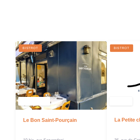
BISTROT
BISTROT
La Petite 
Le Bon Saint-Pourçain