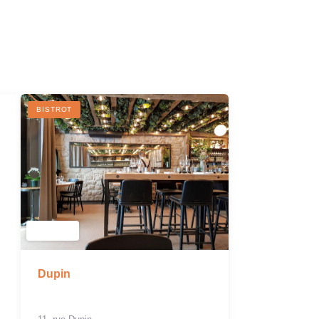
R
BISTROT
Dupin