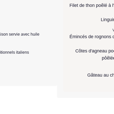
Filet de thon poêlé à l
Lingui
V
ison servie avec huile
Émincés de rognons 
Côtes d'agneau po
tionnels italiens
pôêlé
Gâteau au ch