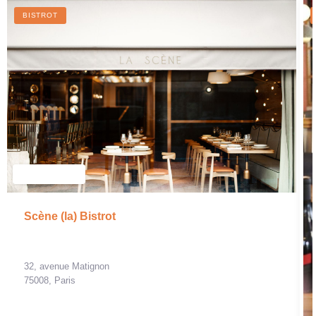
BISTROT
Scène (la) Bistrot
32, avenue Matignon
75008, Paris