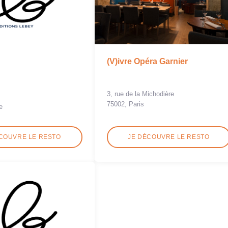
(V)ivre Opéra Garnier
3, rue de la Michodière
75002, Paris
e
COUVRE LE RESTO
JE DÉCOUVRE LE RESTO