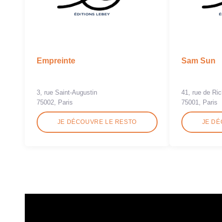
Empreinte
Sam Sun
3, rue Saint-Augustin
41, rue de Ric
75002, Paris
75001, Paris
JE DÉCOUVRE LE RESTO
JE DÉ