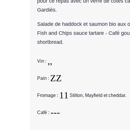
pour ce repas avec un verre de côtes ca
Gardiès.
Salade de haddock et saumon bio aux œuf
Fish and Chips sauce tartare - Café go
shortbread.
Vin :
Pain :
Fromage :
Stilton, Mayfield et cheddar.
Café :