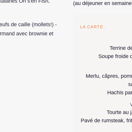
talanes On s'en Fish,
(au déjeuner en semaine
s de caille (mollets!) -
LA CARTE :
urmand avec brownie et
Terrine d
Soupe froide d
Merlu, câpres, pom
s
Hachis pa
V
Tourte au j
Pavé de rumsteak, frite