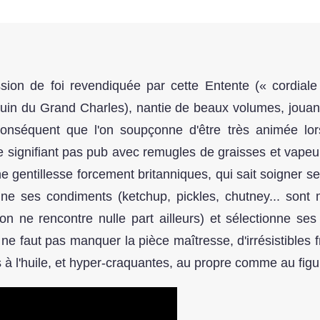
fession de foi revendiquée par cette Entente (« cordial
Juin du Grand Charles), nantie de beaux volumes, jouan
conséquent que l'on soupçonne d'être très animée lor
 signifiant pas pub avec remugles de graisses et vapeurs
e gentillesse forcement britanniques, qui sait soigner s
nne ses condiments (ketchup, pickles, chutney... sont 
n ne rencontre nulle part ailleurs) et sélectionne ses
 ne faut pas manquer la pièce maîtresse, d'irrésistibles f
ois à l'huile, et hyper-craquantes, au propre comme au fi