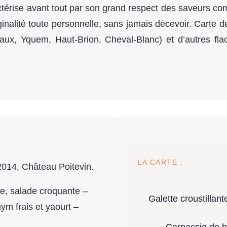
actérise avant tout par son grand respect des saveurs c
ginalité toute personnelle, sans jamais décevoir. Carte de
ux, Yquem, Haut-Brion, Cheval-Blanc) et d’autres fla
LA CARTE :
014, Château Poitevin.
ire, salade croquante –
Galette croustillant
m frais et yaourt –
Carpaccio de ba