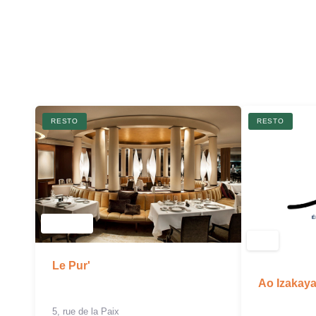
RESTO
RESTO
Le Pur'
Ao Izakay
5, rue de la Paix