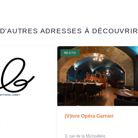
D'AUTRES ADRESSES À DÉCOUVRI
RESTO
(V)ivre Opéra Garnier
a
3, rue de la Michodière