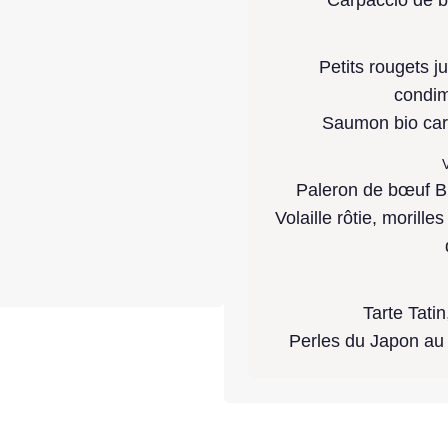
Petits rougets ju
condim
Saumon bio cara
V
Paleron de bœuf Bla
Volaille rôtie, moril
Tarte Tatin
Perles du Japon au l