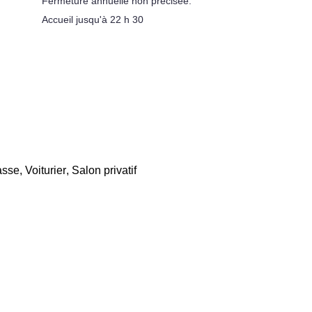
Fermeture annuelle non précisée.
Accueil jusqu'à 22 h 30
asse
,
Voiturier
,
Salon privatif