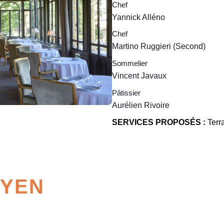
Chef
Yannick Alléno
Chef
Martino Ruggieri (Second)
Sommelier
Vincent Javaux
Pâtissier
Aurélien Rivoire
SERVICES PROPOSÉS :
Terr
OYEN