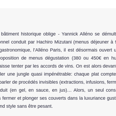
âtiment historique oblige - Yannick Alléno se démultipl
onnel conduit par Hachiro Mizutani (menus déjeuner à 98
gastronomique, l’Alléno Paris, il est désormais ouvert 
proposition de menus dégustation (380 ou 450€ en hui
aisse tenter par les accords de vins. On est alors devan
bler une jungle quasi impénétrable: chaque plat compte
arler de procédés invisibles (extractions, infusions, ferm
duit (en gel, en sauce, en jus)… Alors, un seul consei
 fermer et plonger ses couverts dans la luxuriance gust
nd style sans être pesant.