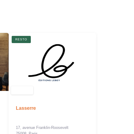
R
RESTO
Lasserre
17, avenue Franklin-Roosevelt
75008, Paris