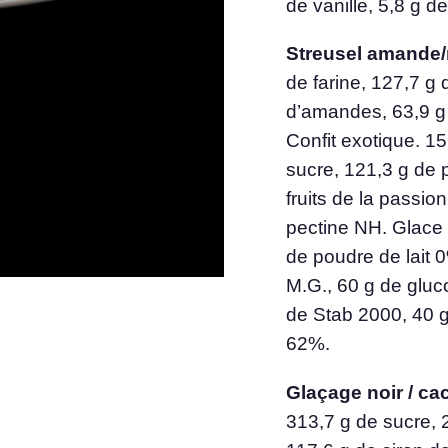
de vanille, 5,8 g d
Streusel amande/
de farine, 127,7 g
d’amandes, 63,9 g 
Confit exotique. 15
sucre, 121,3 g de
fruits de la passion
pectine NH. Glace 
de poudre de lait 
M.G., 60 g de gluco
de Stab 2000, 40 
62%.
Glaçage noir / c
313,7 g de sucre, 