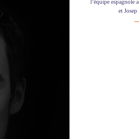
l’équipe espagnole 
et Josep