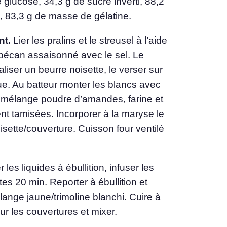
 glucose, 34,3 g de sucre inverti, 88,2
 83,3 g de masse de gélatine.
nt.
Lier les pralins et le streusel à l’aide
 pécan assaisonné avec le sel. Le
aliser un beurre noisette, le verser sur
ue. Au batteur monter les blancs avec
le mélange poudre d’amandes, farine et
nt tamisées. Incorporer à la maryse le
sette/couverture. Cuisson four ventilé
 les liquides à ébullition, infuser les
es 20 min. Reporter à ébullition et
lange jaune/trimoline blanchi. Cuire à
sur les couvertures et mixer.