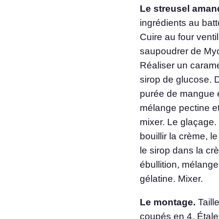
Le streusel amand
ingrédients au batt
Cuire au four ventil
saupoudrer de Mycr
Réaliser un carame
sirop de glucose. 
purée de mangue et 
mélange pectine et
mixer. Le glaçage. 
bouillir la crème, l
le sirop dans la cr
ébullition, mélange
gélatine. Mixer.
Le montage.
Taill
coupés en 4. Étaler