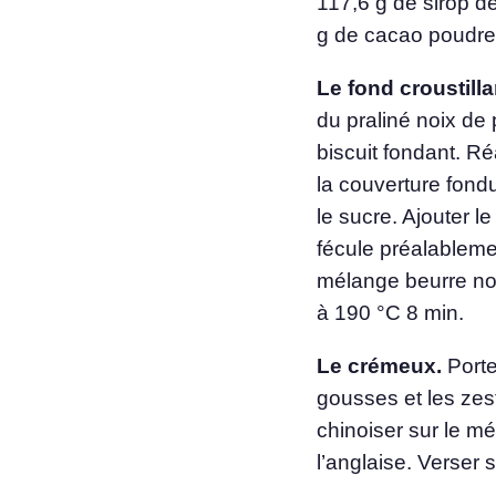
117,6 g de sirop de
g de cacao poudre,
Le fond croustilla
du praliné noix de
biscuit fondant. Ré
la couverture fond
le sucre. Ajouter 
fécule préalableme
mélange beurre noi
à 190 °C 8 min.
Le crémeux.
Porter
gousses et les zest
chinoiser sur le mé
l’anglaise. Verser 