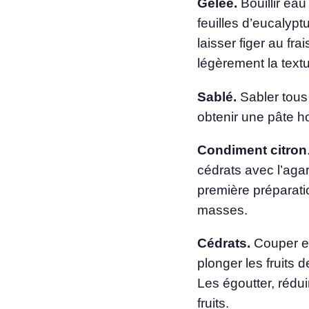
Gelée.
Bouillir eau
feuilles d’eucalypt
laisser figer au fr
légèrement la text
Sablé.
Sabler tous
obtenir une pâte 
Condiment citron
cédrats avec l’agar 
première préparat
masses.
Cédrats.
Couper en 
plonger les fruits 
Les égoutter, rédui
fruits.