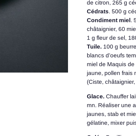
de citron, 265 g céd
Cédrats
. 500 g cé
Condiment miel
. 
châtaignier, 60 mi
1 g fleur de sel, 18
Tuile.
100 g beurre
blancs d’oeufs tem
miel de Maquis de p
jaune, pollen frai
(Ciste, châtaignier, 
Glace.
Chauffer lai
mn. Réaliser une an
jaunes, stab et mie
gélatine, mixer puis