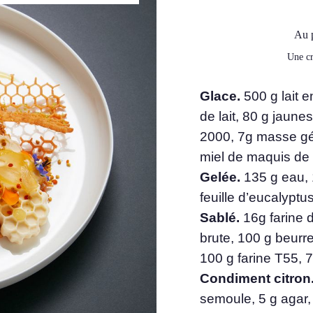
Au p
Une c
Glace.
500 g lait e
de lait, 80 g jaune
2000, 7g masse gél
miel de maquis de 
Gelée.
135 g eau, 1
feuille d’eucalyptu
Sablé.
16g farine 
brute, 100 g beurr
100 g farine T55, 7
Condiment citron
semoule, 5 g agar,