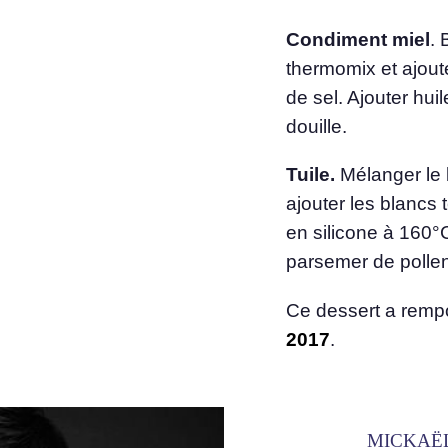
Condiment miel
. 
thermomix et ajouter
de sel. Ajouter hui
douille.
Tuile.
Mélanger le 
ajouter les blancs 
en silicone à 160°C
parsemer de pollen 
Ce dessert a remp
2017
.
MICKAË