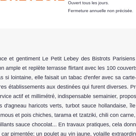
Ouvert tous les jours.
Fermeture annuelle non précisée.
ance et gentiment Le Petit Lebey des Bistrots Parisien
on ample et replète terrasse flirtant avec les 100 couver
 si lointaine, elle faisait un tabac d'enfer avec sa cart
es établissements aux destinées qui furent diverses. Pré
rvice actif et millimétré, indispensable semainier, prop
d'agneau haricots verts, turbot sauce hollandaise, île f
us et pois chiches, tarama et tzatziki, chili con carne, r
illants sauce chocolat... En travaux pratiques, cela don
car pimentée; un poulet au vin jaune, volaille extraordina