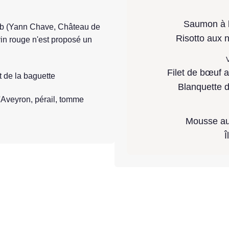
Saumon à l'
 job (Yann Chave, Château de
Risotto aux n
vin rouge n'est proposé un
V
Filet de bœuf a
 de la baguette
Blanquette d
'Aveyron, pérail, tomme
Mousse au 
Î