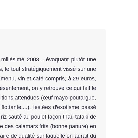
s millésimé 2003... évoquant plutôt une
ts, le tout stratégiquement vissé sur une
e-menu, vin et café compris, à 29 euros,
sentement, on y retrouve ce qui fait le
ositions attendues (œuf mayo poutargue,
lottante....), lestées d'exotisme passé
iz sauté au poulet façon thaï, tataki de
ne des calamars frits (bonne panure) en
ire de qualité sur laquelle on aurait du