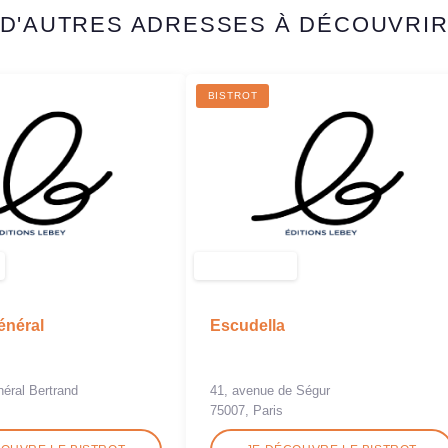
D'AUTRES ADRESSES À DÉCOUVRI
BISTROT
énéral
Escudella
néral Bertrand
41, avenue de Ségur
75007, Paris