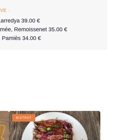
VE :
arredya 39.00 €
mée, Remoissenet 35.00 €
l Pamiès 34.00 €
R
BISTROT