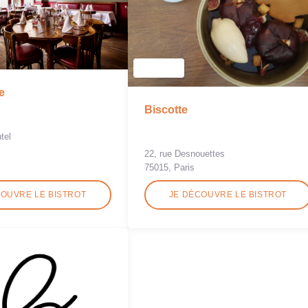
e
Biscotte
tel
22, rue Desnouettes
75015, Paris
COUVRE LE BISTROT
JE DÉCOUVRE LE BISTROT