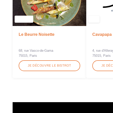
Cavapapa
Le Beurre Noisette
4, rue d'Allera
68, rue Vasco-de-Gama
75015, Paris
75015, Paris
JE DÉCOUVRE LE BISTROT
JE DÉ