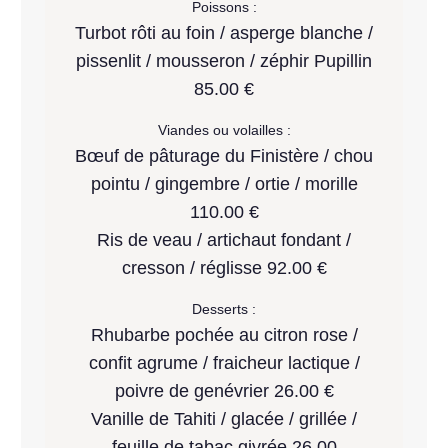
Poissons :
Turbot rôti au foin / asperge blanche /
pissenlit / mousseron / zéphir Pupillin
85.00 €
Viandes ou volailles :
Bœuf de pâturage du Finistère / chou
pointu / gingembre / ortie / morille
110.00 €
Ris de veau / artichaut fondant /
cresson / réglisse 92.00 €
Desserts :
Rhubarbe pochée au citron rose /
confit agrume / fraicheur lactique /
poivre de genévrier 26.00 €
Vanille de Tahiti / glacée / grillée /
feuille de tabac givrée 26.00