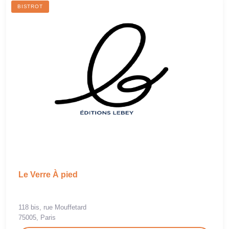
BISTROT
Le Verre À pied
118 bis, rue Mouffetard
75005, Paris