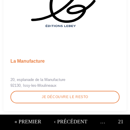
La Manufacture
20, esplanade de la Manufacture
92130, Issy-les-Moulineaux
JE DÉCOUVRE LE RESTO
« PREMIER
‹ PRÉCÉDENT
…
21
Pages