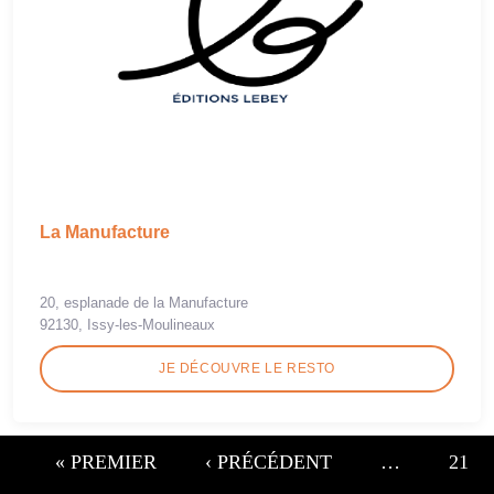
La Manufacture
20, esplanade de la Manufacture
92130, Issy-les-Moulineaux
JE DÉCOUVRE LE RESTO
« PREMIER
‹ PRÉCÉDENT
…
21
Pages