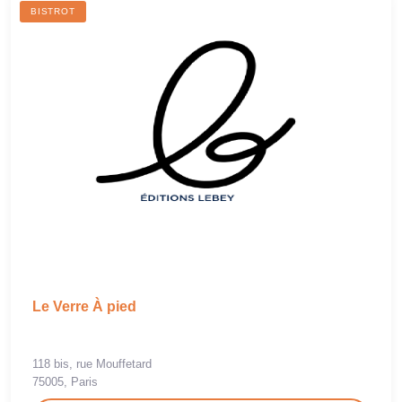
BISTROT
Le Verre À pied
118 bis, rue Mouffetard
75005, Paris