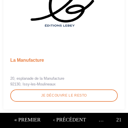
La Manufacture
20, esplanade de la Manufacture
92130, Issy-les-Moulineaux
JE DÉCOUVRE LE RESTO
« PREMIER
‹ PRÉCÉDENT
…
21
Pages