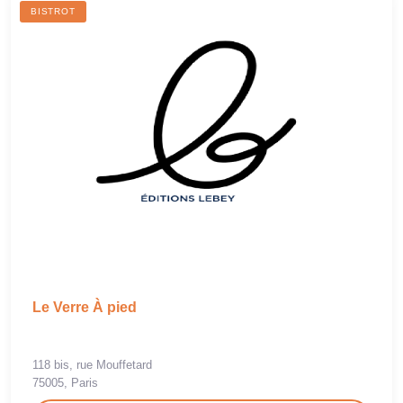
BISTROT
Le Verre À pied
118 bis, rue Mouffetard
75005, Paris