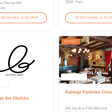
75007, Paris
du Cherche-Midi
aris
 DÉCOUVRE LE BISTROT
JE DÉCOUVRE LE RES
BISTROT
Auberge Pyrénées Céve
e des Glazicks
106, rue de la Folie-Méricourt