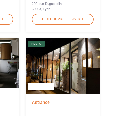
209, rue Duguesclin
69003, Lyon
TO
JE DÉCOUVRE LE BISTROT
RESTO
Astrance