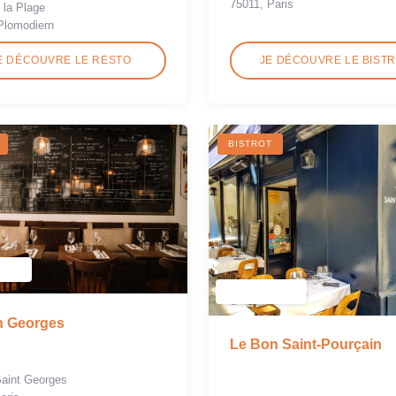
75011, Paris
 la Plage
Plomodiern
E DÉCOUVRE LE RESTO
JE DÉCOUVRE LE BIST
BISTROT
n Georges
Le Bon Saint-Pourçain
Saint Georges