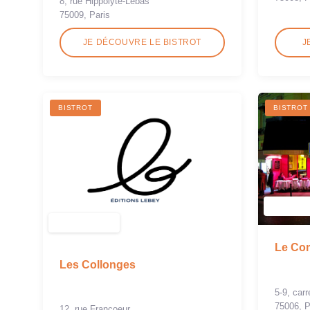
8, rue Hippolyte-Lebas
75009, Paris
JE DÉCOUVRE LE BISTROT
J
BISTROT
BISTROT
Le Com
Les Collonges
5-9, car
75006, P
12, rue Francoeur