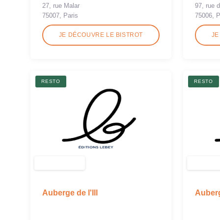
27, rue Malar
97, rue 
75007, Paris
75006, P
JE DÉCOUVRE LE BISTROT
JE
RESTO
RESTO
Auberge de l'Ill
Auberg