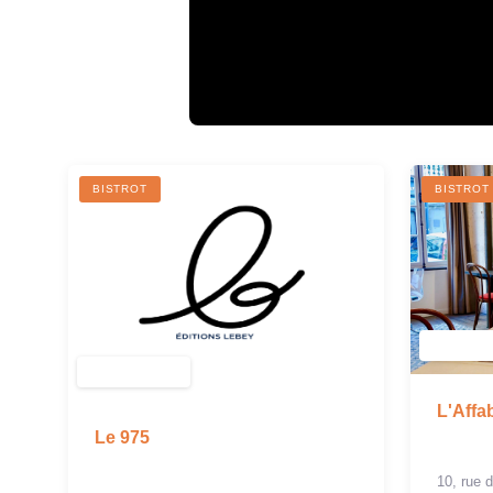
BISTROT
BISTROT
L'Affa
Le 975
10, rue 