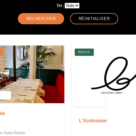
Tri :
RESTO
ble
L'Ambroisie
de Saint-Simon