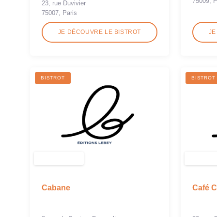
75009, P
23, rue Duvivier
75007, Paris
JE DÉCOUVRE LE BISTROT
JE
BISTROT
BISTROT
Cabane
Café C