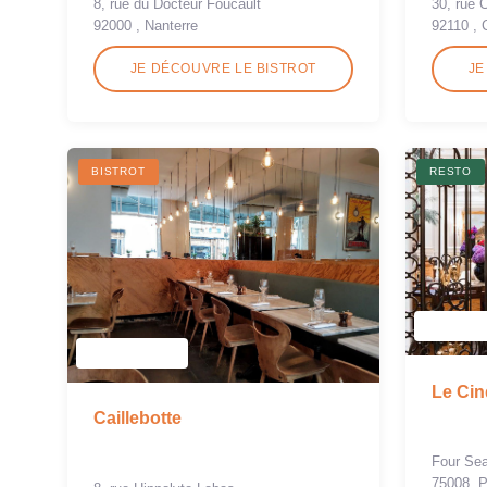
8, rue du Docteur Foucault
30, rue 
92000 , Nanterre
92110 , 
JE DÉCOUVRE LE BISTROT
JE
BISTROT
RESTO
Le Cin
Caillebotte
Four Se
75008, P