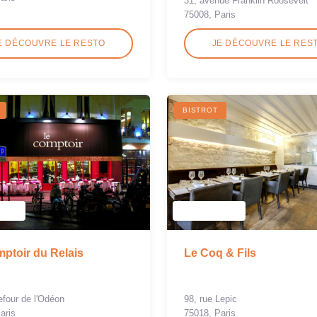
31, avenue Franklin Roosevelt
75008, Paris
E DÉCOUVRE LE RESTO
JE DÉCOUVRE LE RES
BISTROT
ptoir du Relais
Le Coq & Fils
refour de l'Odéon
98, rue Lepic
aris
75018, Paris