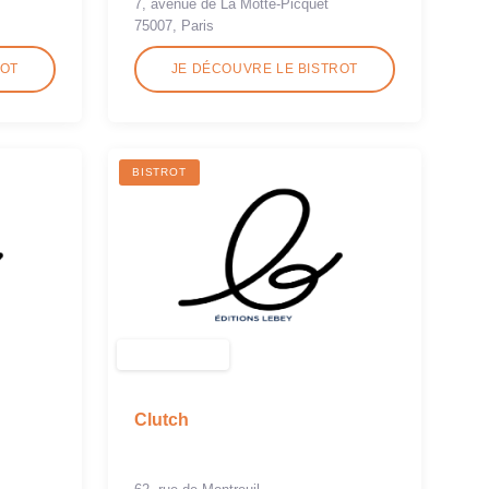
7, avenue de La Motte-Picquet
75007, Paris
ROT
JE DÉCOUVRE LE BISTROT
BISTROT
Clutch