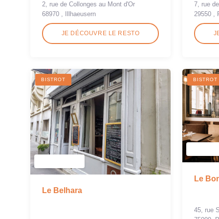
2, rue de Collonges au Mont d'Or
7, rue de
68970 , Illhaeusern
29550 , 
JE DÉCOUVRE LE RESTO
J
BISTROT
BISTROT
Le Bo
Le Belhara
45, rue 