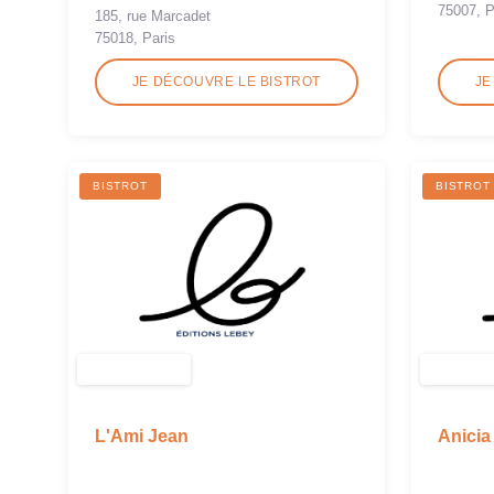
75007, P
185, rue Marcadet
75018, Paris
JE DÉCOUVRE LE BISTROT
JE
BISTROT
BISTROT
L'Ami Jean
Anicia