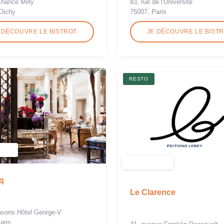
Chance Milly
83, rue de l'Université
Clichy
75007, Paris
 DÉCOUVRE LE BISTROT
JE DÉCOUVRE LE BIST
RESTO
q
Le Clarence
asons Hôtel George-V
aris