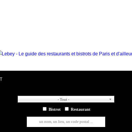
T
- Tout -
- Tout -
Bistrot
Restaurant
un nom, un lieu, un code postal ...