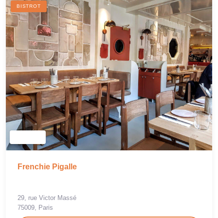
BISTROT
Frenchie Pigalle
29, rue Victor Massé
75009, Paris