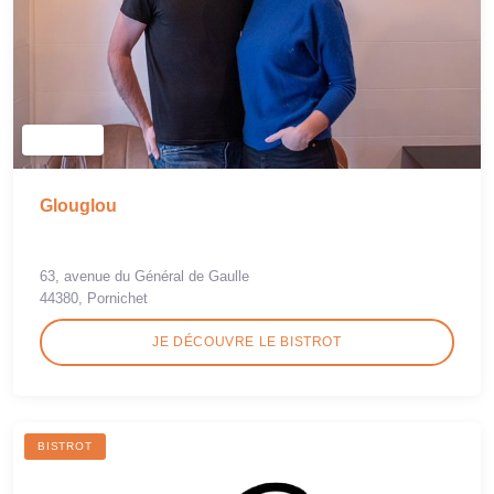
Glouglou
63, avenue du Général de Gaulle
44380, Pornichet
JE DÉCOUVRE LE BISTROT
BISTROT