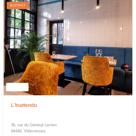
BISTROT
L'Inattendu
36, rue du Général Leclerc
94440, Villecresnes