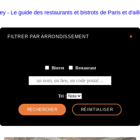
FILTRER PAR ARRONDISSEMENT
Bistrot
Restaurant
un nom, un lieu, un code postal ...
Tri :