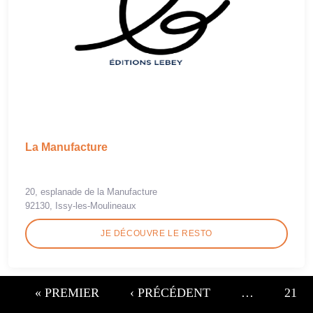
La Manufacture
20, esplanade de la Manufacture
92130, Issy-les-Moulineaux
JE DÉCOUVRE LE RESTO
« PREMIER
‹ PRÉCÉDENT
…
21
Pages