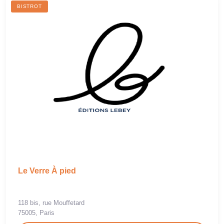
BISTROT
Le Verre À pied
118 bis, rue Mouffetard
75005, Paris