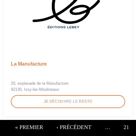
La Manufacture
20, esplanade de la Manufacture
92130, Issy-les-Moulineaux
JE DÉCOUVRE LE RESTO
« PREMIER
‹ PRÉCÉDENT
…
21
Pages