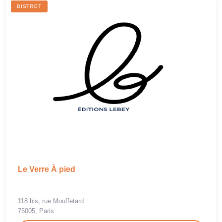
BISTROT
Le Verre À pied
118 bis, rue Mouffetard
75005, Paris