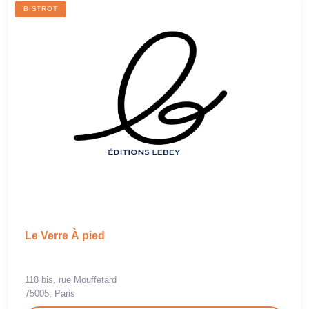
BISTROT
Le Verre À pied
118 bis, rue Mouffetard
75005, Paris