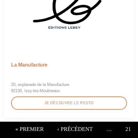
La Manufacture
20, esplanade de la Manufacture
92130, Issy-les-Moulineaux
JE DÉCOUVRE LE RESTO
« PREMIER
‹ PRÉCÉDENT
…
21
Pages