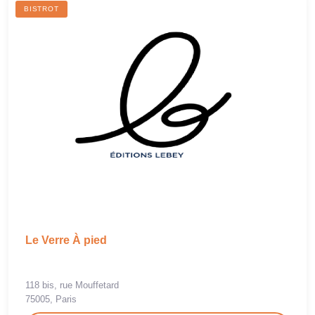
BISTROT
Le Verre À pied
118 bis, rue Mouffetard
75005, Paris