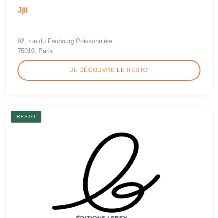
Jjii
92, rue du Faubourg Poissonnière
75010, Paris
JE DÉCOUVRE LE RESTO
RESTO