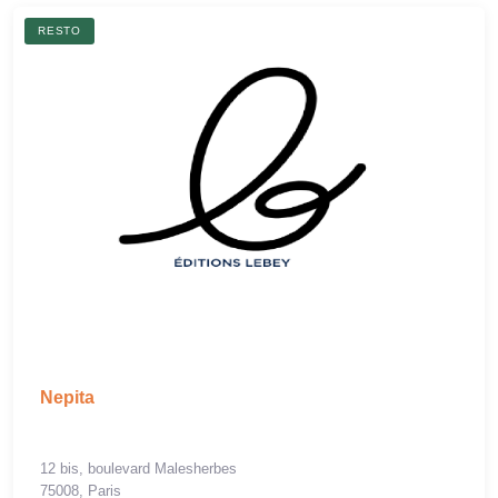
RESTO
Nepita
12 bis, boulevard Malesherbes
75008, Paris