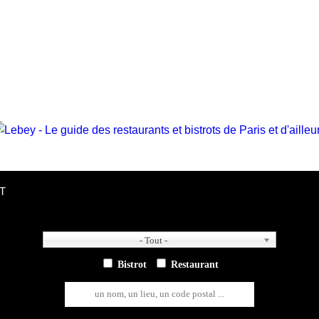
T
- Tout -
- Tout -
Bistrot
Restaurant
un nom, un lieu, un code postal ...