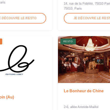
aris
14, rue de la Fidélité, 75010 Par
75010, Paris
E DÉCOUVRE LE RESTO
JE DÉCOUVRE LE RES
RESTO
Le Bonheur de Chine
in (Au)
2-6, allée Aristide-Maillol