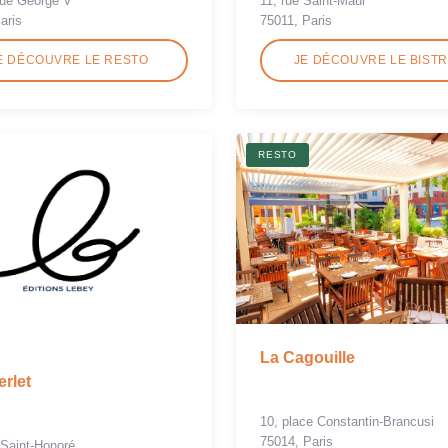
nue George V
11, rue Saint-Maur
aris
75011, Paris
E DÉCOUVRE LE RESTO
JE DÉCOUVRE LE BIST
RESTO
La Cagouille
erlet
10, place Constantin-Brancusi
75014, Paris
 Saint-Honoré