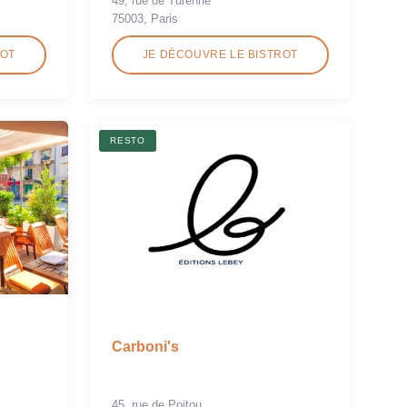
49, rue de Turenne
75003, Paris
ROT
JE DÉCOUVRE LE BISTROT
RESTO
Carboni's
45, rue de Poitou