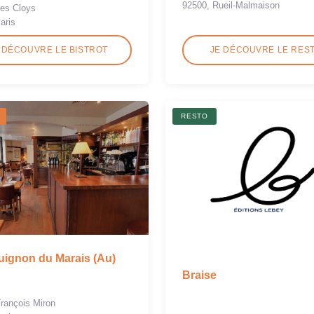
92500, Rueil-Malmaison
des Cloys
aris
 DÉCOUVRE LE BISTROT
JE DÉCOUVRE LE RES
RESTO
ignon du Marais (Au)
Braise
François Miron