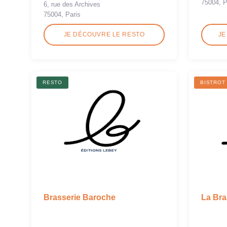
75004, P
6, rue des Archives
75004, Paris
JE DÉCOUVRE LE RESTO
JE
RESTO
BISTROT
Brasserie Baroche
La Bra