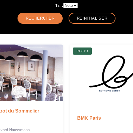
Tri :
RESTO
trot du Sommelier
BMK Paris
levard Haussmann