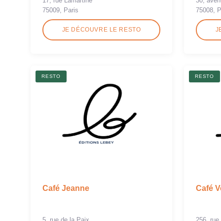
17, rue Lamartine
30, ave
75009, Paris
75008, P
JE DÉCOUVRE LE RESTO
J
RESTO
RESTO
Café Jeanne
Café V
5, rue de la Paix
256, rue