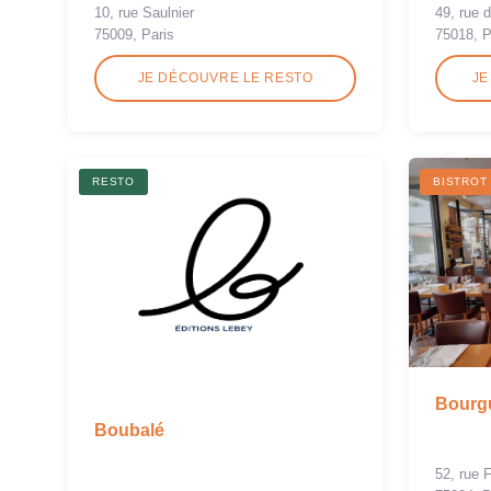
10, rue Saulnier
49, rue 
75009, Paris
75018, P
JE DÉCOUVRE LE RESTO
JE
RESTO
BISTROT
Bourgu
Boubalé
52, rue 