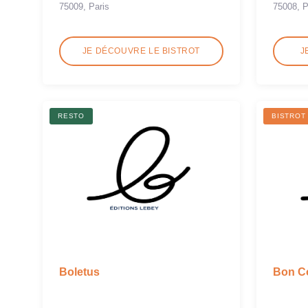
75009, Paris
75008, P
JE DÉCOUVRE LE BISTROT
J
RESTO
BISTROT
Boletus
Bon Co