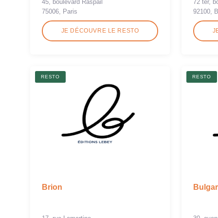
45, boulevard Raspail
72 ter, 
75006, Paris
92100, B
JE DÉCOUVRE LE RESTO
J
RESTO
RESTO
Brion
Bulgari