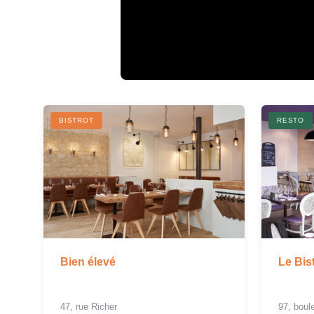
BISTROT
RESTO
Bien élevé
Le Bis
47, rue Richer
97, bou