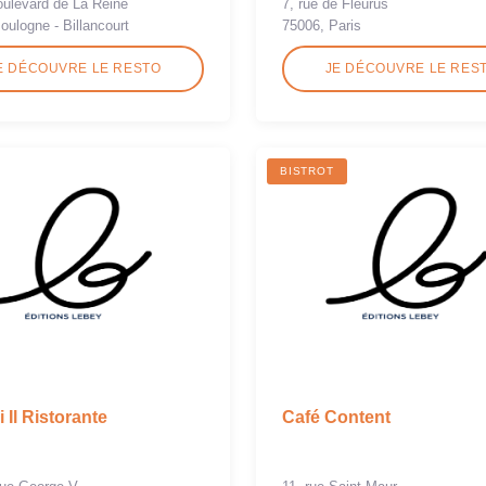
boulevard de La Reine
7, rue de Fleurus
oulogne - Billancourt
75006, Paris
E DÉCOUVRE LE RESTO
JE DÉCOUVRE LE RES
BISTROT
 Il Ristorante
Café Content