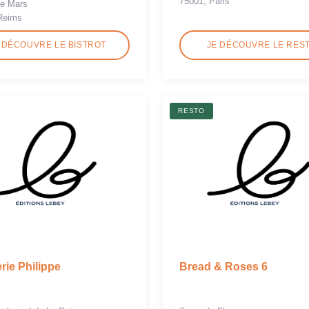
75001, Paris
de Mars
 Reims
 DÉCOUVRE LE BISTROT
JE DÉCOUVRE LE RES
RESTO
rie Philippe
Bread & Roses 6