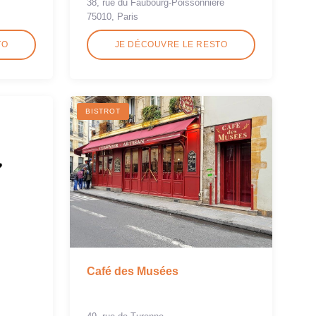
38, rue du Faubourg-Poissonnière
75010, Paris
TO
JE DÉCOUVRE LE RESTO
BISTROT
Café des Musées