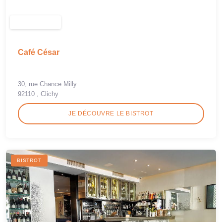
Café César
30, rue Chance Milly
92110 , Clichy
JE DÉCOUVRE LE BISTROT
BISTROT