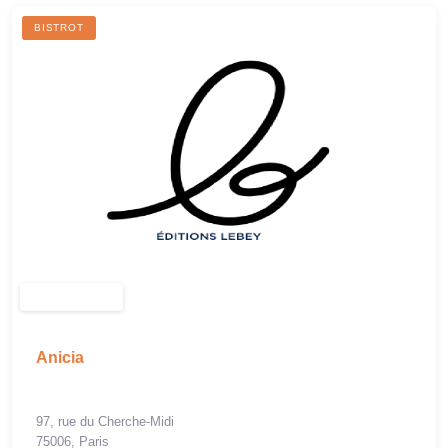
BISTROT
Anicia
97, rue du Cherche-Midi
75006, Paris