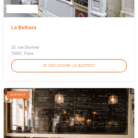
Le Belhara
23, rue Duvivier
75007, Paris
JE DÉCOUVRE LE BISTROT
BISTROT