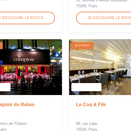
31, avenue Franklin Roosevelt
75008, Paris
E DÉCOUVRE LE RESTO
JE DÉCOUVRE LE RES
BISTROT
ptoir du Relais
Le Coq & Fils
refour de l'Odéon
98, rue Lepic
aris
75018, Paris