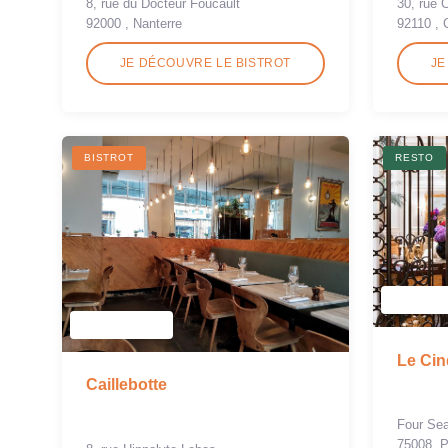
8, rue du Docteur Foucault
30, rue 
92000 , Nanterre
92110 , 
JE DÉCOUVRE LE BISTROT
JE
BISTROT
RESTO
Le Cin
Caillebotte
Four Se
75008, P