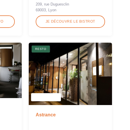
209, rue Duguesclin
69003, Lyon
TO
JE DÉCOUVRE LE BISTROT
RESTO
Astrance