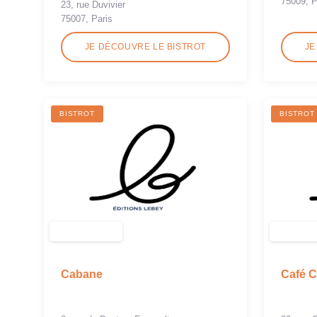
75009, P
23, rue Duvivier
75007, Paris
JE DÉCOUVRE LE BISTROT
JE
BISTROT
BISTROT
Cabane
Café C