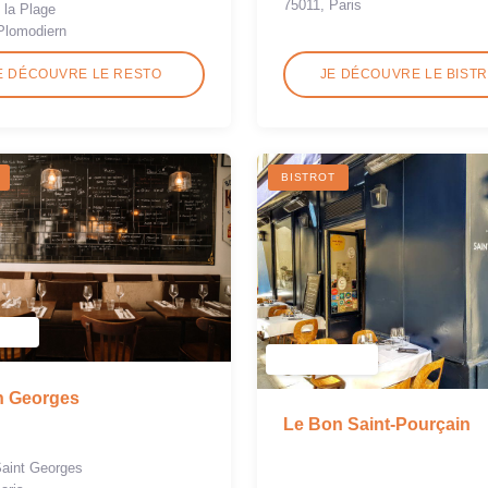
75011, Paris
 la Plage
Plomodiern
E DÉCOUVRE LE RESTO
JE DÉCOUVRE LE BIST
BISTROT
n Georges
Le Bon Saint-Pourçain
Saint Georges