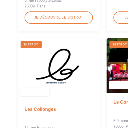
8, rue Hippolyte-Lebas
75009, Paris
JE DÉCOUVRE LE BISTROT
J
BISTROT
BISTROT
Le Com
Les Collonges
5-9, car
75006, P
12, rue Francoeur