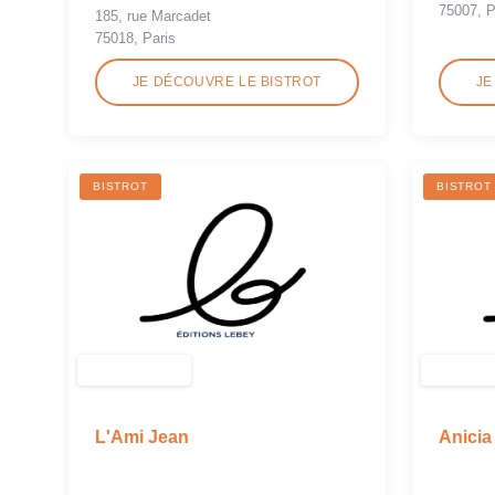
75007, P
185, rue Marcadet
75018, Paris
JE DÉCOUVRE LE BISTROT
JE
BISTROT
BISTROT
L'Ami Jean
Anicia