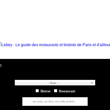
T
- Tout -
- Tout -
Bistrot
Restaurant
un nom, un lieu, un code postal ...