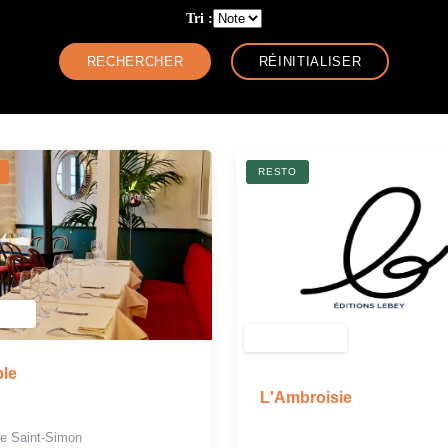
Tri :
RESTO
ble
L'Ambroisie
de Saint-Simon