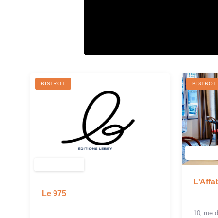
BISTROT
BISTROT
L'Affa
Le 975
10, rue 