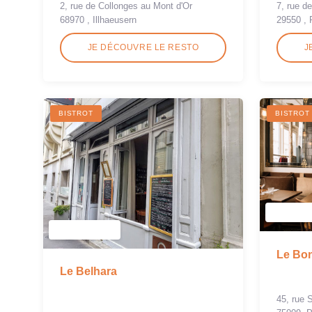
2, rue de Collonges au Mont d'Or
7, rue de
68970 , Illhaeusern
29550 , 
JE DÉCOUVRE LE RESTO
J
BISTROT
BISTROT
Le Bo
Le Belhara
45, rue 