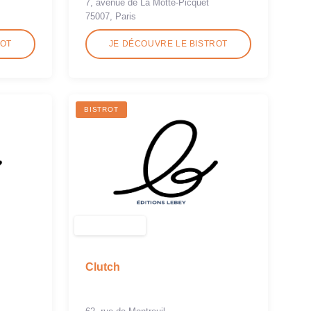
7, avenue de La Motte-Picquet
75007, Paris
ROT
JE DÉCOUVRE LE BISTROT
BISTROT
Clutch