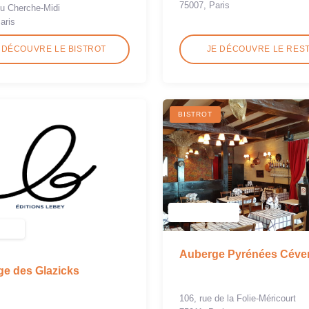
75007, Paris
du Cherche-Midi
aris
 DÉCOUVRE LE BISTROT
JE DÉCOUVRE LE RES
BISTROT
Auberge Pyrénées Céve
e des Glazicks
106, rue de la Folie-Méricourt