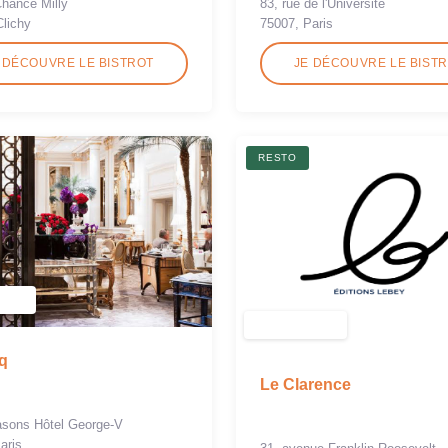
Chance Milly
83, rue de l'Université
Clichy
75007, Paris
 DÉCOUVRE LE BISTROT
JE DÉCOUVRE LE BIST
RESTO
q
Le Clarence
asons Hôtel George-V
aris