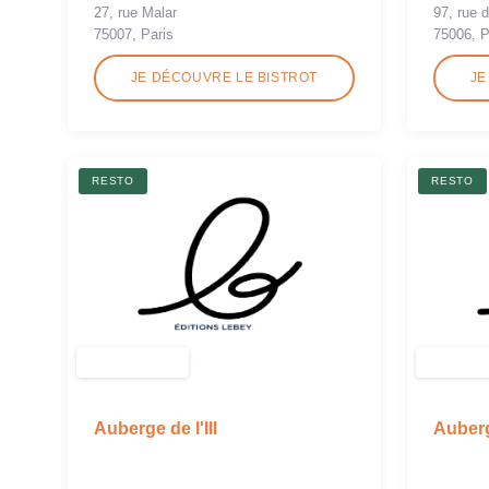
27, rue Malar
97, rue 
75007, Paris
75006, P
JE DÉCOUVRE LE BISTROT
JE
RESTO
RESTO
Auberge de l'Ill
Auberg