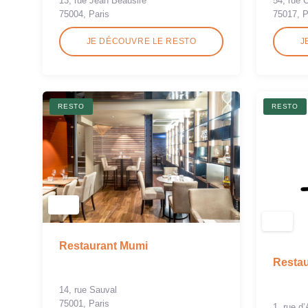
13, rue Jean Beausire
54, rue 
75004, Paris
75017, P
JE DÉCOUVRE LE RESTO
J
RESTO
RESTO
Restaurant Mumi
Restau
14, rue Sauval
75001, Paris
1, rue d