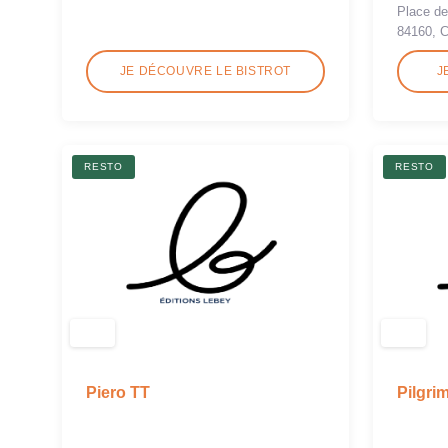
Place de
84160, 
JE DÉCOUVRE LE BISTROT
J
RESTO
RESTO
Piero TT
Pilgri