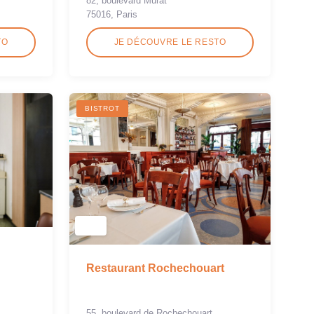
82, boulevard Murat
75016, Paris
TO
JE DÉCOUVRE LE RESTO
BISTROT
Restaurant Rochechouart
55, boulevard de Rochechouart