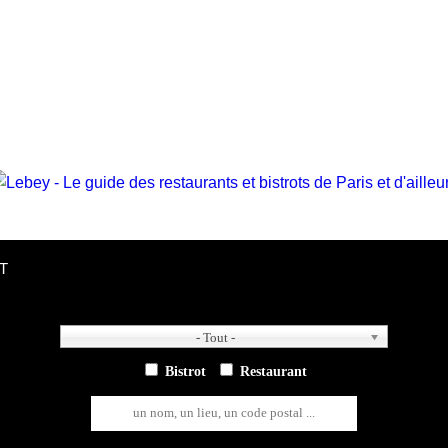
T
- Tout -
- Tout -
Bistrot
Restaurant
un nom, un lieu, un code postal ...