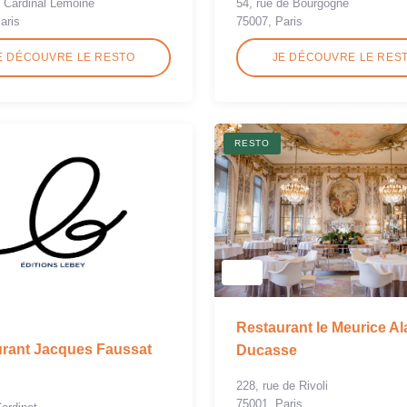
u Cardinal Lemoine
54, rue de Bourgogne
aris
75007, Paris
E DÉCOUVRE LE RESTO
JE DÉCOUVRE LE RES
RESTO
Restaurant le Meurice Al
rant Jacques Faussat
Ducasse
228, rue de Rivoli
75001, Paris