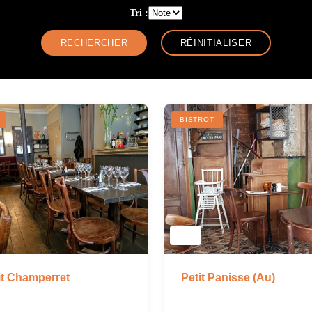
Tri :
BISTROT
Petit Panisse (Au)
it Champerret