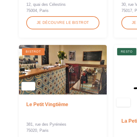
12, quai des Célestins
30, rue V
75004, Paris
75017, P
JE DÉCOUVRE LE BISTROT
JE
BISTROT
RESTO
Le Petit Vingtième
La Pet
381, rue des Pyrénées
75020, Paris