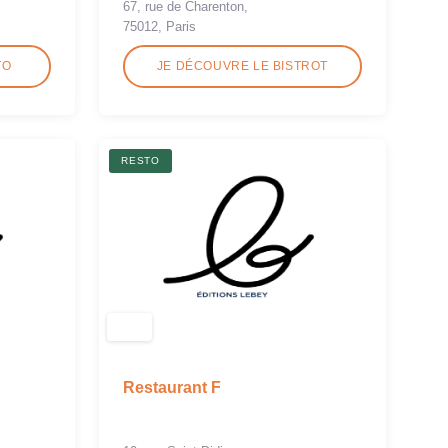
67, rue de Charenton,
75012, Paris
TO
JE DÉCOUVRE LE BISTROT
RESTO
Restaurant F