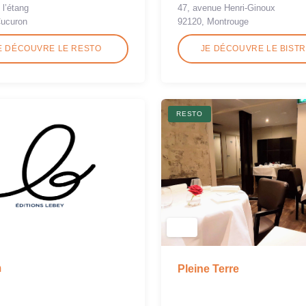
 l’étang
47, avenue Henri-Ginoux
Cucuron
92120, Montrouge
E DÉCOUVRE LE RESTO
JE DÉCOUVRE LE BIST
RESTO
m
Pleine Terre