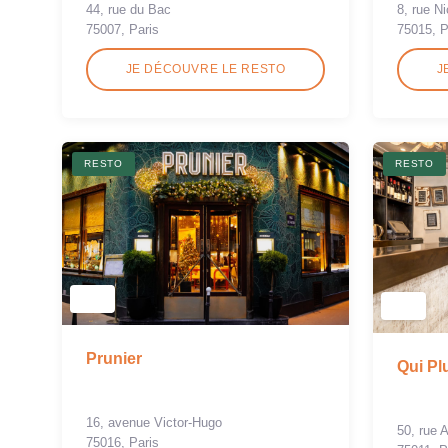
44, rue du Bac
8, rue N
75007, Paris
75015, P
JE DÉCOUVRE LE RESTO
J
RESTO
RESTO
Prunier
Qui Pl
16, avenue Victor-Hugo
50, rue 
75016, Paris