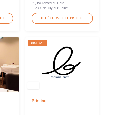
39, boulevard du Parc
92200, Neuilly-sur-Seine
ROT
JE DÉCOUVRE LE BISTROT
BISTROT
Pristine