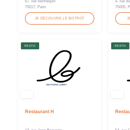
67, rue Rennequin
4, rue d
75017, Paris
75005, P
JE DÉCOUVRE LE BISTROT
J
RESTO
RESTO
Restaurant H
Restau