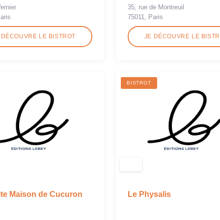
35, rue de Montreuil
ernier
75011, Paris
aris
 DÉCOUVRE LE BISTROT
JE DÉCOUVRE LE BIST
BISTROT
ite Maison de Cucuron
Le Physalis