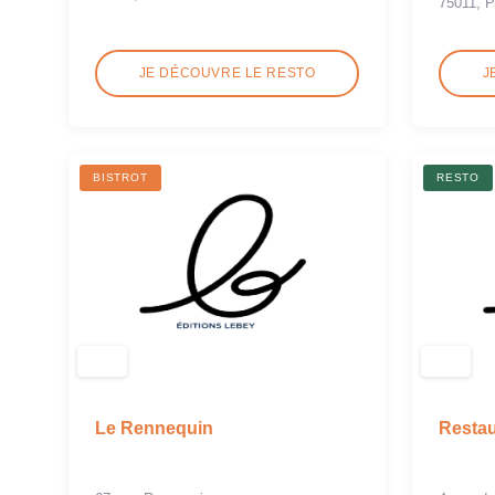
75011, P
JE DÉCOUVRE LE RESTO
J
BISTROT
RESTO
Le Rennequin
Restau