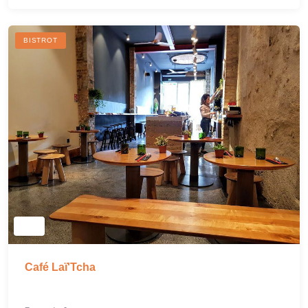
BISTROT
Café Laï'Tcha