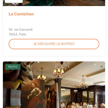
Le Cornichon
34, rue Gassendi
75014, Paris
JE DÉCOUVRE LE BISTROT
RESTO