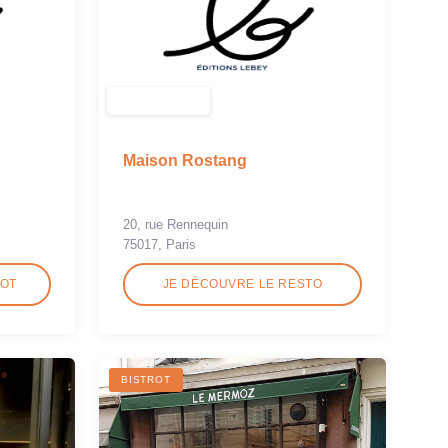
Maison Rostang
20, rue Rennequin
75017, Paris
ROT
JE DÉCOUVRE LE RESTO
BISTROT