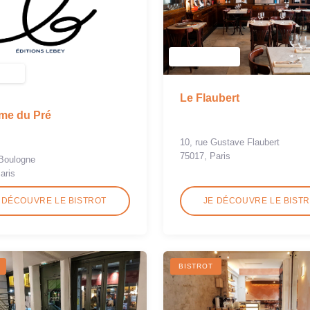
Le Flaubert
me du Pré
10, rue Gustave Flaubert
75017, Paris
Boulogne
aris
 DÉCOUVRE LE BISTROT
JE DÉCOUVRE LE BIST
BISTROT