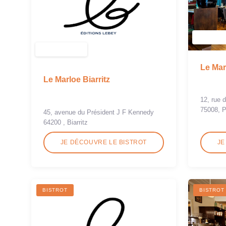
Le Mar
Le Marloe Biarritz
12, rue 
75008, P
45, avenue du Président J F Kennedy
64200 , Biarritz
JE DÉCOUVRE LE BISTROT
JE
BISTROT
BISTROT