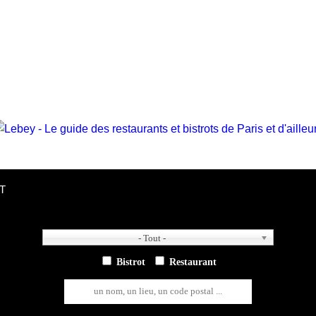
T
- Tout -
- Tout -
Bistrot
Restaurant
un nom, un lieu, un code postal ...