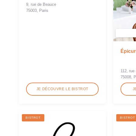
9, rue de Beauce
75003, Paris
Épicur
112, rue
75008, P
JE DÉCOUVRE LE BISTROT
J
BISTROT
BISTROT