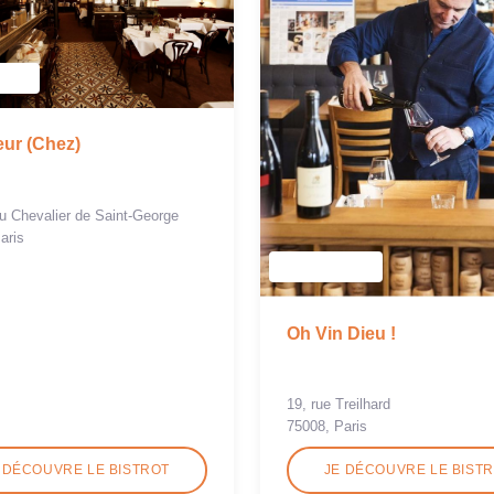
ur (Chez)
du Chevalier de Saint-George
aris
Oh Vin Dieu !
19, rue Treilhard
75008, Paris
 DÉCOUVRE LE BISTROT
JE DÉCOUVRE LE BIST