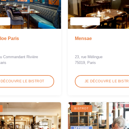
loe Paris
Mensae
du Commandant Rivière
23, rue Mélingue
aris
75019, Paris
 DÉCOUVRE LE BISTROT
JE DÉCOUVRE LE BIST
BISTROT