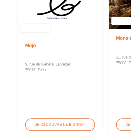
Monsie
Mojo
11, rue 
75008, P
9, rue du Général Lanrezac
75017, Paris
JE DÉCOUVRE LE BISTROT
JE