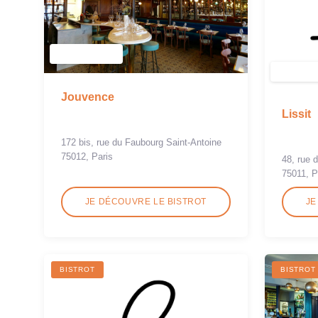
Jouvence
Lissit
172 bis, rue du Faubourg Saint-Antoine
75012, Paris
48, rue d
75011, P
JE DÉCOUVRE LE BISTROT
JE
BISTROT
BISTROT