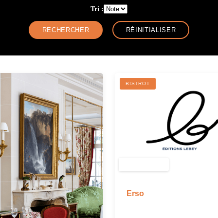
Tri :
BISTROT
Erso