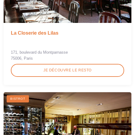
La Closerie des Lilas
171, boulevard du Montparnasse
75006, Paris
JE DÉCOUVRE LE RESTO
BISTROT