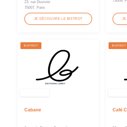
75009, P
23, rue Duvivier
75007, Paris
JE DÉCOUVRE LE BISTROT
JE
BISTROT
BISTROT
Cabane
Café C