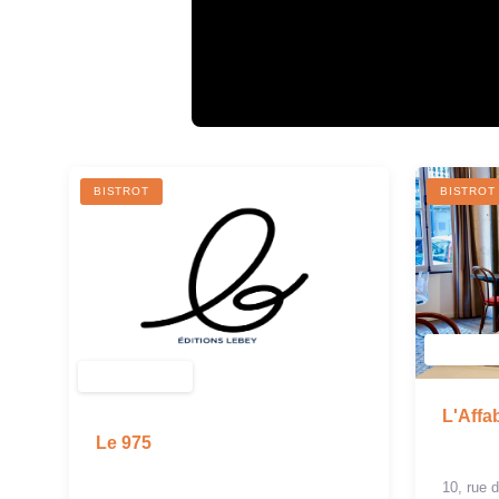
BISTROT
BISTROT
L'Affa
Le 975
10, rue 