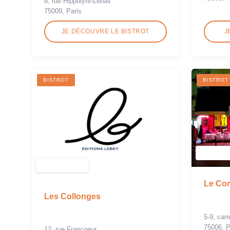
8, rue Hippolyte-Lebas
75009, Paris
JE DÉCOUVRE LE BISTROT
J
BISTROT
BISTROT
Le Com
Les Collonges
5-9, car
75006, P
12, rue Francoeur