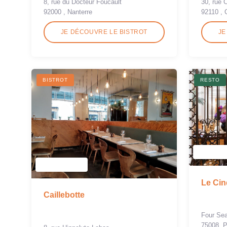
8, rue du Docteur Foucault
30, rue 
92000 , Nanterre
92110 , 
JE DÉCOUVRE LE BISTROT
JE
BISTROT
RESTO
Le Cin
Caillebotte
Four Se
75008, P