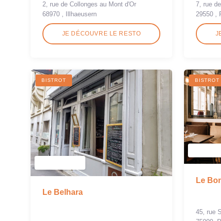
2, rue de Collonges au Mont d'Or
7, rue de
68970 , Illhaeusern
29550 , 
JE DÉCOUVRE LE RESTO
J
BISTROT
BISTROT
Le Bo
Le Belhara
45, rue 