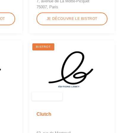
7, avenue de La Motte-Picquet
75007, Paris
ROT
JE DÉCOUVRE LE BISTROT
BISTROT
Clutch