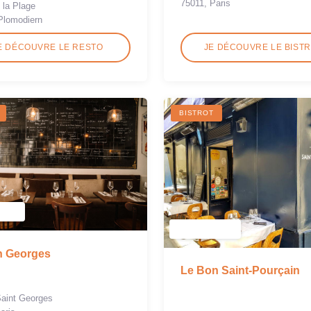
75011, Paris
 la Plage
Plomodiern
E DÉCOUVRE LE RESTO
JE DÉCOUVRE LE BIST
BISTROT
n Georges
Le Bon Saint-Pourçain
Saint Georges