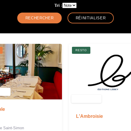
Tri :
RESTO
ble
L'Ambroisie
de Saint-Simon