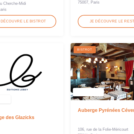
75007, Paris
du Cherche-Midi
aris
 DÉCOUVRE LE BISTROT
JE DÉCOUVRE LE RES
BISTROT
Auberge Pyrénées Céve
e des Glazicks
106, rue de la Folie-Méricourt