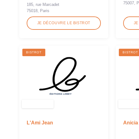
75007, P
185, rue Marcadet
75018, Paris
JE DÉCOUVRE LE BISTROT
JE
BISTROT
BISTROT
L'Ami Jean
Anicia