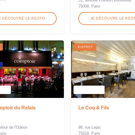
31, avenue Franklin Roosevelt
75008, Paris
E DÉCOUVRE LE RESTO
JE DÉCOUVRE LE RES
BISTROT
ptoir du Relais
Le Coq & Fils
refour de l'Odéon
98, rue Lepic
aris
75018, Paris