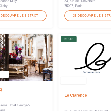
Chance Milly
83, rue de l'Université
Clichy
75007, Paris
 DÉCOUVRE LE BISTROT
JE DÉCOUVRE LE BIST
RESTO
q
Le Clarence
asons Hôtel George-V
aris