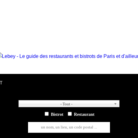
T
- Tout -
- Tout -
Bistrot
Restaurant
un nom, un lieu, un code postal ...