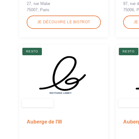
27, rue Malar
97, rue 
75007, Paris
75006, P
JE DÉCOUVRE LE BISTROT
JE
RESTO
RESTO
Auberge de l'Ill
Auberg