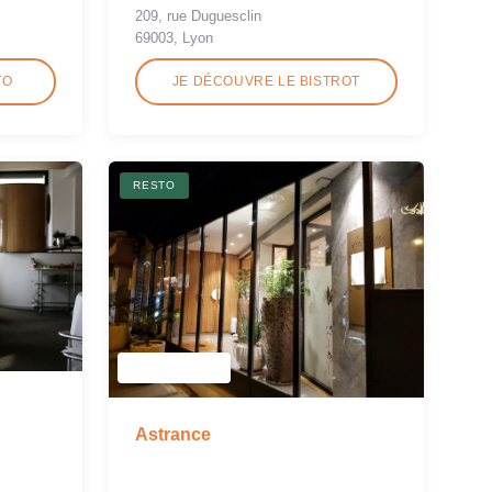
209, rue Duguesclin
69003, Lyon
TO
JE DÉCOUVRE LE BISTROT
RESTO
Astrance