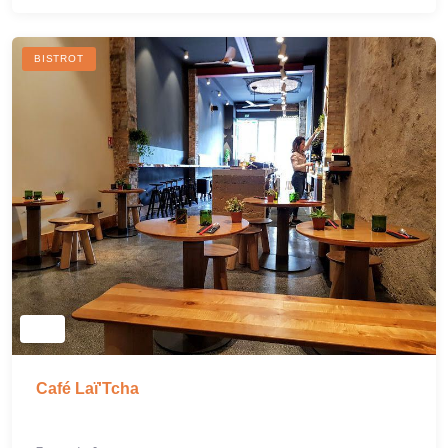
BISTROT
Café Laï'Tcha