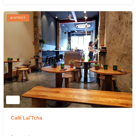
BISTROT
Café Laï'Tcha