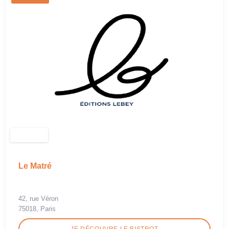
Le Matré
42, rue Véron
75018, Paris
JE DÉCOUVRE LE BISTROT