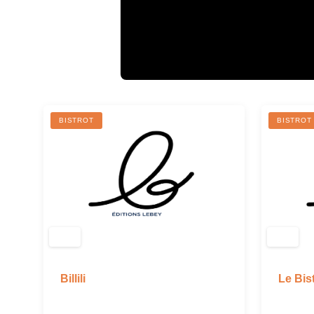
BISTROT
BISTROT
Billili
Le Bist