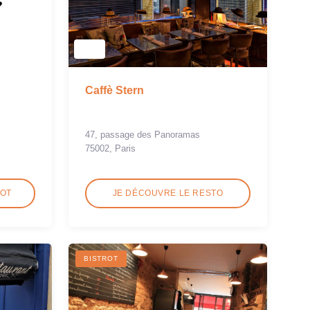
Caffè Stern
47, passage des Panoramas
75002, Paris
ROT
JE DÉCOUVRE LE RESTO
BISTROT