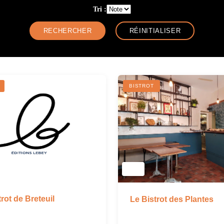
Tri :
BISTROT
rot de Breteuil
Le Bistrot des Plantes