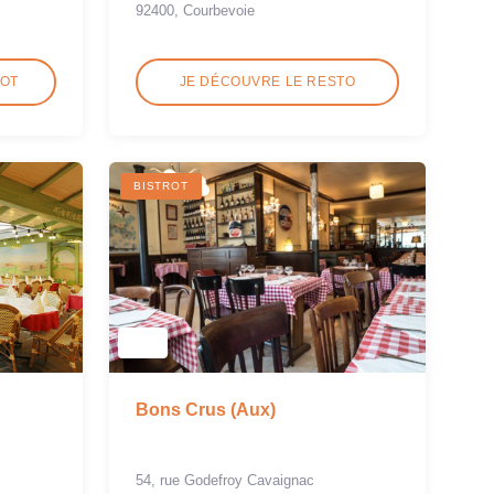
92400, Courbevoie
ROT
JE DÉCOUVRE LE RESTO
BISTROT
Bons Crus (Aux)
54, rue Godefroy Cavaignac