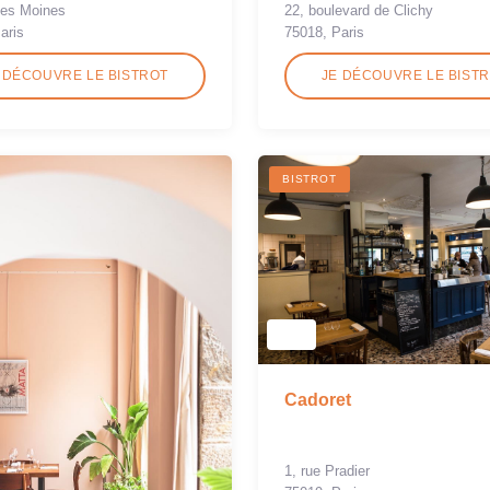
des Moines
22, boulevard de Clichy
aris
75018, Paris
 DÉCOUVRE LE BISTROT
JE DÉCOUVRE LE BIST
BISTROT
Cadoret
1, rue Pradier