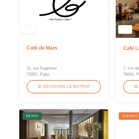
Café de Mars
Café L
11, rue Augereau
7, rue d
75007, Paris
75001, P
JE DÉCOUVRE LE BISTROT
JE
RESTO
BISTROT