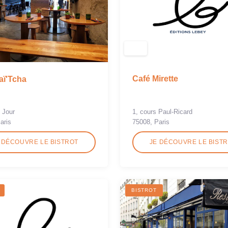
Café Mirette
aï'Tcha
1, cours Paul-Ricard
u Jour
75008, Paris
aris
 DÉCOUVRE LE BISTROT
JE DÉCOUVRE LE BIST
BISTROT