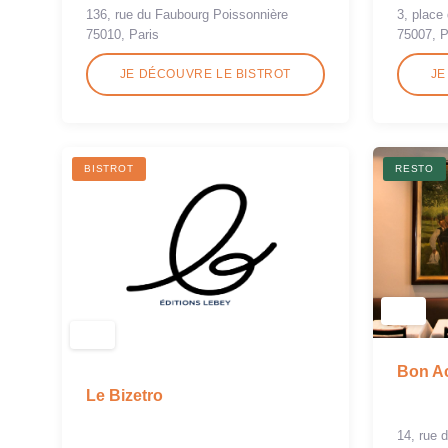
136, rue du Faubourg Poissonnière
3, place 
75010, Paris
75007, P
JE DÉCOUVRE LE BISTROT
JE
BISTROT
RESTO
Bon Ac
Le Bizetro
14, rue 