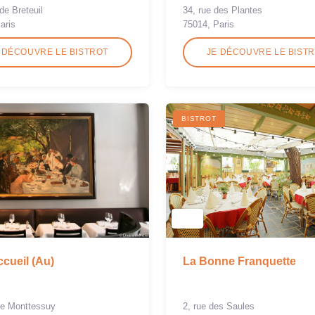
de Breteuil
34, rue des Plantes
aris
75014, Paris
 DÉCOUVRE LE BISTROT
JE DÉCOUVRE LE BIST
BISTROT
cueil (Au)
La Bonne Franquette
de Monttessuy
2, rue des Saules