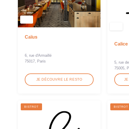
Caïus
Calice
6, rue d'Armaillé
75017, Paris
5, rue d
75005, P
JE DÉCOUVRE LE RESTO
JE
BISTROT
BISTROT