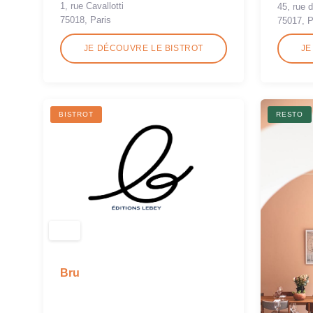
1, rue Cavallotti
45, rue 
75018, Paris
75017, P
JE DÉCOUVRE LE BISTROT
JE
BISTROT
RESTO
Bru