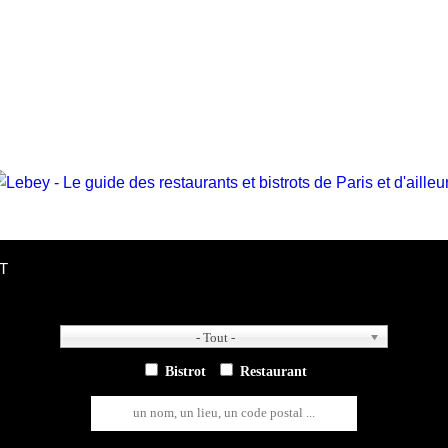
T
- Tout -
- Tout -
Bistrot
Restaurant
un nom, un lieu, un code postal ...