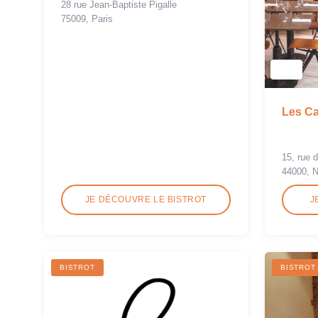
28 rue Jean-Baptiste Pigalle
75009, Paris
Les C
15, rue 
44000, 
JE DÉCOUVRE LE BISTROT
J
BISTROT
BISTROT