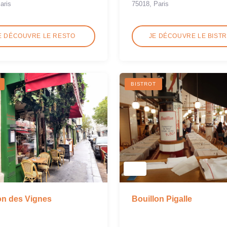
aris
75018, Paris
E DÉCOUVRE LE RESTO
JE DÉCOUVRE LE BIST
BISTROT
on des Vignes
Bouillon Pigalle