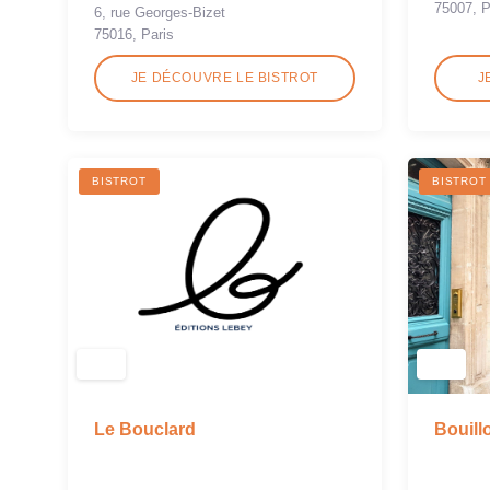
75007, P
6, rue Georges-Bizet
75016, Paris
JE DÉCOUVRE LE BISTROT
J
BISTROT
BISTROT
Le Bouclard
Bouill