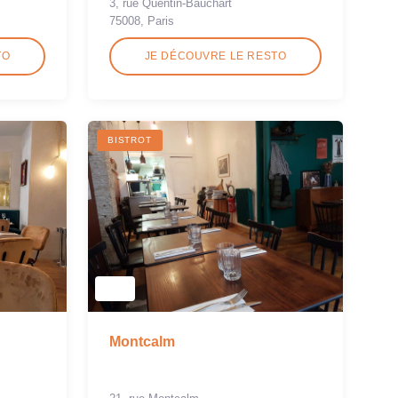
3, rue Quentin-Bauchart
75008, Paris
TO
JE DÉCOUVRE LE RESTO
BISTROT
Montcalm