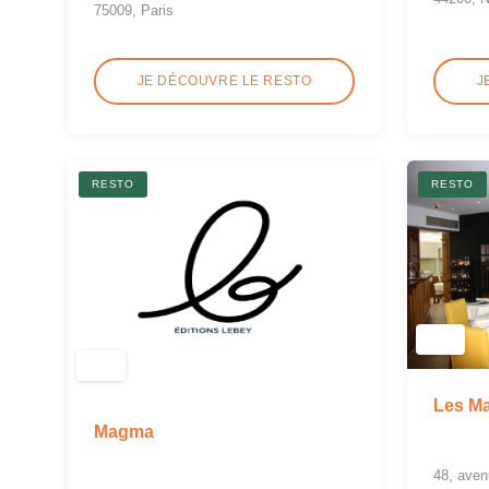
75009, Paris
JE DÉCOUVRE LE RESTO
J
RESTO
RESTO
Les Ma
Magma
48, aven