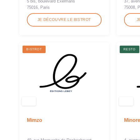
5 bis, boulevard Exelmans
37, ave
75016, Paris
75008, P
JE DÉCOUVRE LE BISTROT
J
BISTROT
RESTO
Mimzo
Minor