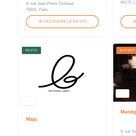
94170, L
9, rue Jean-Pierre Timbaud
75011, Paris
JE DÉCOUVRE LE RESTO
J
RESTO
BISTROT
Manège
Maju
5, rue Sa