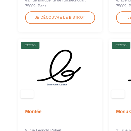
49, rue Marguerite de Rochechouart
4, avenu
75009, Paris
75009, P
JE DÉCOUVRE LE BISTROT
J
RESTO
RESTO
Montée
Mosuk
9, rue Léopold Robert
11, rue