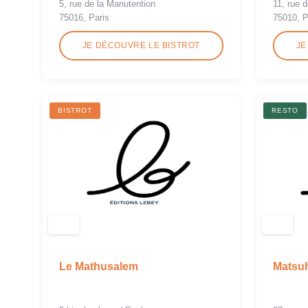
5, rue de la Manutention
11, rue 
75016, Paris
75010, P
JE DÉCOUVRE LE BISTROT
JE
BISTROT
RESTO
Le Mathusalem
Matsu