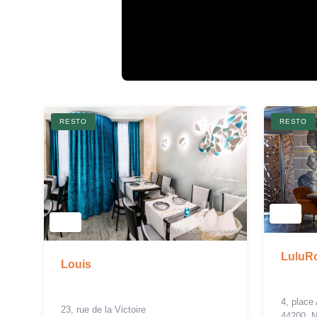
RESTO
RESTO
LuluR
Louis
4, place
23, rue de la Victoire
44200, 