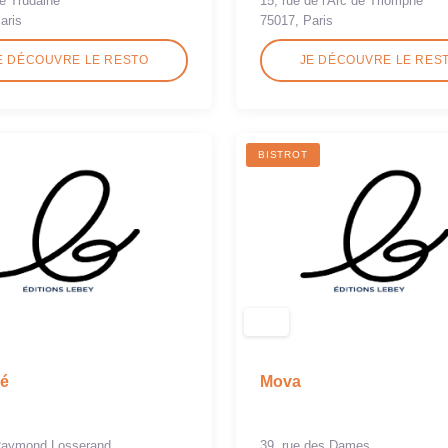
e Trudaine
15, rue de l'Arc de Triomphe
aris
75017, Paris
E DÉCOUVRE LE RESTO
JE DÉCOUVRE LE RES
BISTROT
é
Mova
 Raymond Losserand
39, rue des Dames