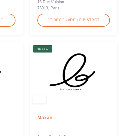
16 Rue Vulpian
75013, Paris
TO
JE DÉCOUVRE LE BISTROT
RESTO
Maxan