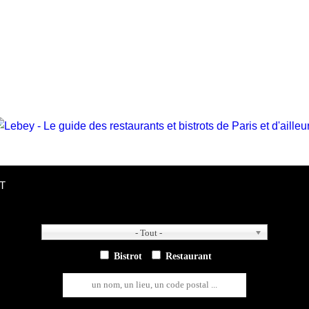
T
- Tout -
- Tout -
Bistrot
Restaurant
un nom, un lieu, un code postal ...