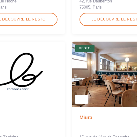
nue Hoche
42, rue Daubenton
aris
75005, Paris
E DÉCOUVRE LE RESTO
JE DÉCOUVRE LE RES
RESTO
e
Miura