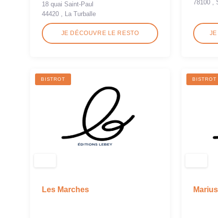
78100 , 
18 quai Saint-Paul
44420 , La Turballe
JE DÉCOUVRE LE RESTO
JE
BISTROT
BISTROT
Les Marches
Marius