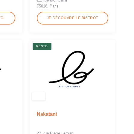
21, rue Montcalm
75018, Paris
TO
JE DÉCOUVRE LE BISTROT
RESTO
Nakatani
27, rue Pierre Leroux