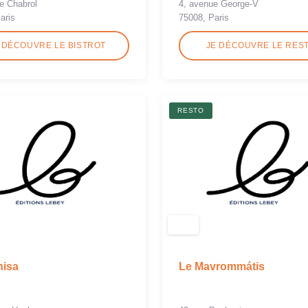
de Chabrol
4, avenue George-V
aris
75008, Paris
 DÉCOUVRE LE BISTROT
JE DÉCOUVRE LE RES
RESTO
hisa
Le Mavrommátis