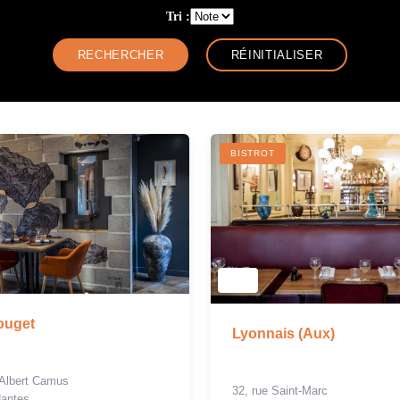
Tri :
BISTROT
ouget
Lyonnais (Aux)
 Albert Camus
32, rue Saint-Marc
Nantes