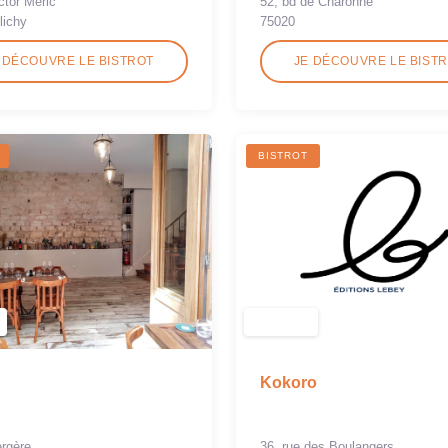
ctor Méric
52, bd de Charonne
lichy
75020
 DÉCOUVRE LE BISTROT
JE DÉCOUVRE LE BIST
BISTROT
Kokoro
36, rue des Boulangers
ergère