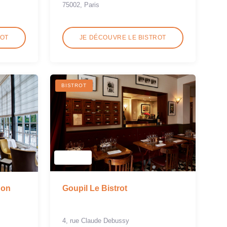
75002, Paris
ROT
JE DÉCOUVRE LE BISTROT
BISTROT
Goupil Le Bistrot
non
4, rue Claude Debussy