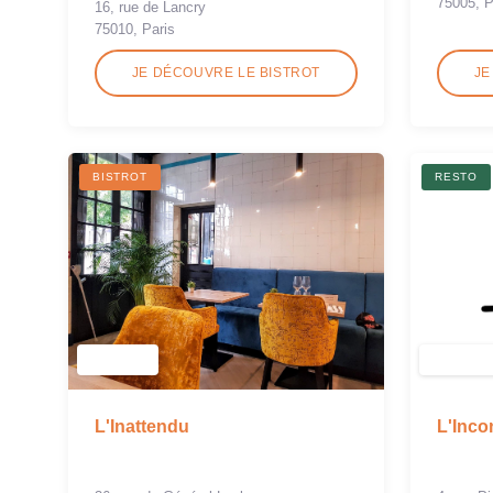
75005, P
16, rue de Lancry
75010, Paris
JE DÉCOUVRE LE BISTROT
JE
BISTROT
RESTO
L'Inc
L'Inattendu