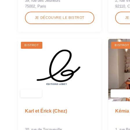
2, rue Vi
39, rue des Jeuneurs
92110, C
75002, Paris
JE DÉCOUVRE LE BISTROT
JE
BISTROT
BISTROT
Karl et Érick (Chez)
Kémia
20, rue de Tocqueville
1, rue B