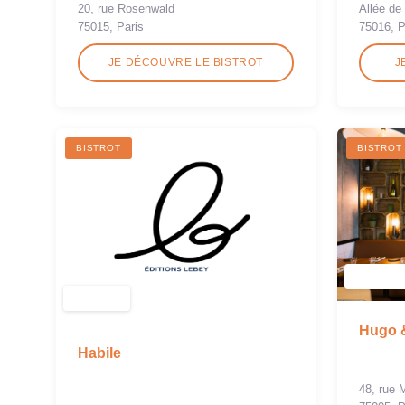
20, rue Rosenwald
Allée d
75015, Paris
75016, P
JE DÉCOUVRE LE BISTROT
J
BISTROT
BISTROT
Hugo 
Habile
48, rue