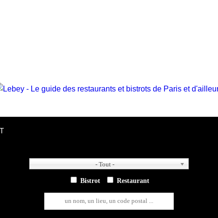
T
- Tout -
- Tout -
Bistrot
Restaurant
un nom, un lieu, un code postal ...