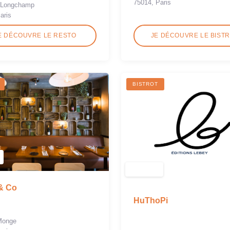
75014, Paris
e Longchamp
aris
E DÉCOUVRE LE RESTO
JE DÉCOUVRE LE BIST
BISTROT
& Co
HuThoPi
 Monge