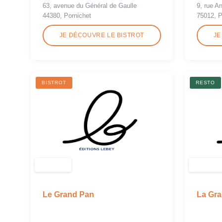
9, rue An
63, avenue du Général de Gaulle
75012, P
44380, Pornichet
JE DÉCOUVRE LE BISTROT
JE
BISTROT
RESTO
Le Grand Pan
La Gr