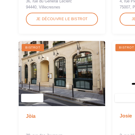
4, rue P
36, rue du Général Leclerc
75007, P
94440, Villecresnes
JE DÉCOUVRE LE BISTROT
J
BISTROT
BISTROT
Josie
Jòia