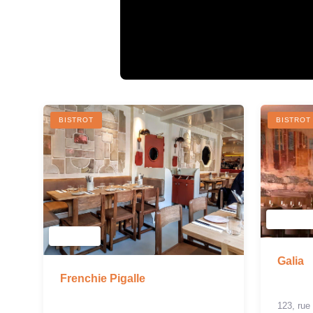
BISTROT
BISTROT
Galia
Frenchie Pigalle
123, rue