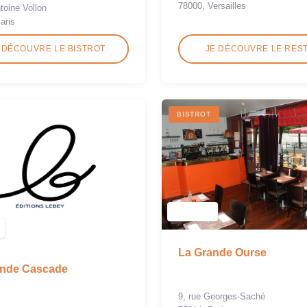
78000, Versailles
toine Vollon
aris
 DÉCOUVRE LE BISTROT
JE DÉCOUVRE LE RES
BISTROT
La Grande Ourse
ande Cascade
9, rue Georges-Saché