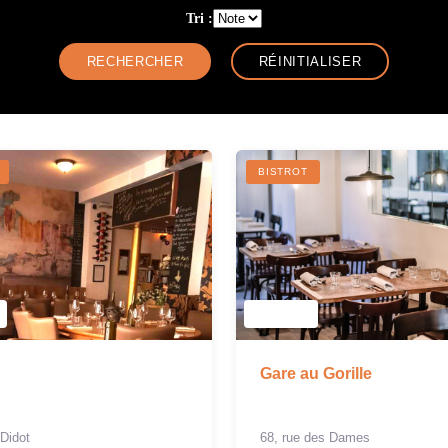
Tri :
BISTROT
Gare au Gorille
 Didot
68, rue des Dames