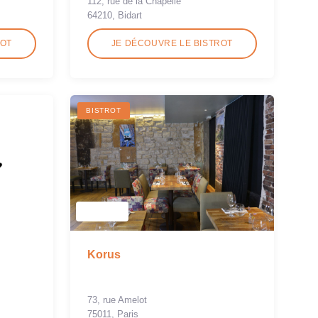
112, rue de la Chapelle
64210, Bidart
ROT
JE DÉCOUVRE LE BISTROT
BISTROT
Korus
73, rue Amelot
75011, Paris