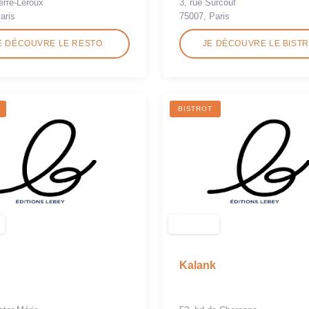
ierre-Leroux
3, rue Surcouf
aris
75007, Paris
E DÉCOUVRE LE RESTO
JE DÉCOUVRE LE BIST
BISTROT
Kalank