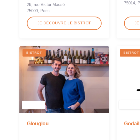
75014, P
29, rue Victor Massé
75009, Paris
JE DÉCOUVRE LE BISTROT
JE
BISTROT
BISTROT
Godail
Glouglou