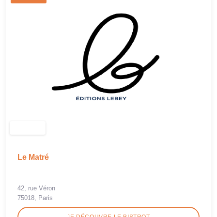
Le Matré
42, rue Véron
75018, Paris
JE DÉCOUVRE LE BISTROT