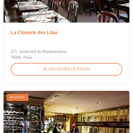
La Closerie des Lilas
171, boulevard du Montparnasse
75006, Paris
JE DÉCOUVRE LE RESTO
BISTROT