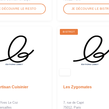
E DÉCOUVRE LE RESTO
JE DÉCOUVRE LE BIST
BISTROT
rtisan Cuisinier
Les Zygomates
 Yves Le Coz
7, rue de Capri
ersailles
75012, Paris