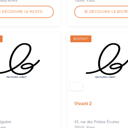
arly-le-Roi
75004, Paris
E DÉCOUVRE LE RESTO
JE DÉCOUVRE LE BIST
BISTROT
Vivant 2
lguière
43, rue des Petites Écuries
aris
75010, Paris