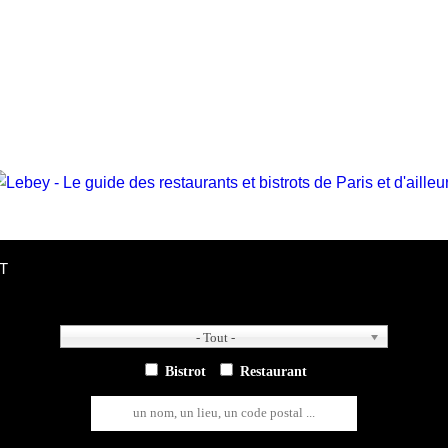
T
- Tout -
- Tout -
Bistrot
Restaurant
un nom, un lieu, un code postal ...