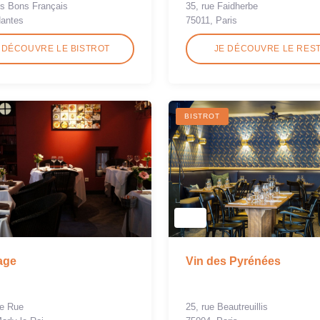
es Bons Français
35, rue Faidherbe
Nantes
75011, Paris
 DÉCOUVRE LE BISTROT
JE DÉCOUVRE LE RES
BISTROT
lage
Vin des Pyrénées
de Rue
25, rue Beautreuillis