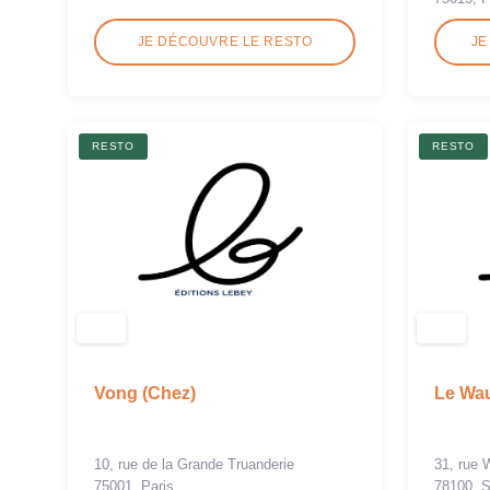
JE DÉCOUVRE LE RESTO
JE
RESTO
RESTO
Vong (Chez)
Le Wau
10, rue de la Grande Truanderie
31, rue 
75001, Paris
78100, S