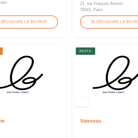
aris
21, rue François Bonvin
75015, Paris
 DÉCOUVRE LE BISTROT
JE DÉCOUVRE LE BIST
RESTO
me
Vaisseau