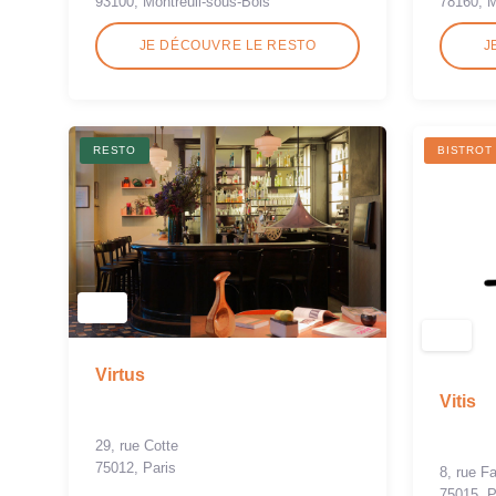
93100, Montreuil-sous-Bois
78160, M
JE DÉCOUVRE LE RESTO
J
RESTO
BISTROT
Virtus
Vitis
29, rue Cotte
75012, Paris
8, rue Fa
75015, P