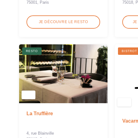
75001, Paris
75018, P
JE DÉCOUVRE LE RESTO
JE
RESTO
BISTROT
La Truffière
Vacar
4, rue Blainville