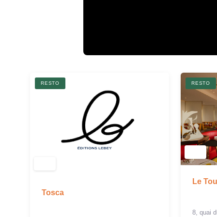
RESTO
RESTO
Le Tou
Tosca
8, quai 