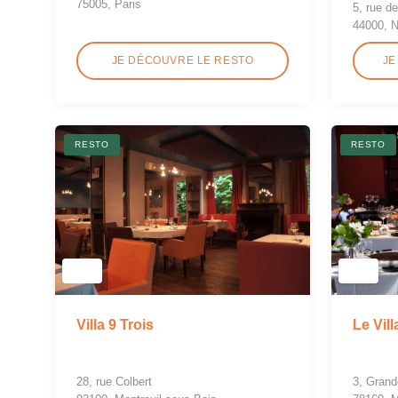
75005, Paris
5, rue d
44000, 
JE DÉCOUVRE LE RESTO
JE
RESTO
RESTO
Villa 9 Trois
Le Vil
28, rue Colbert
3, Gran