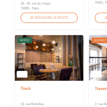
75001, P
18 - 20, rue du Cirque
75008 , Paris
JE DÉCOUVRE LE RESTO
J
RESTO
BISTROT
Tracé
Traver
15, rue Richelieu
2, rue 