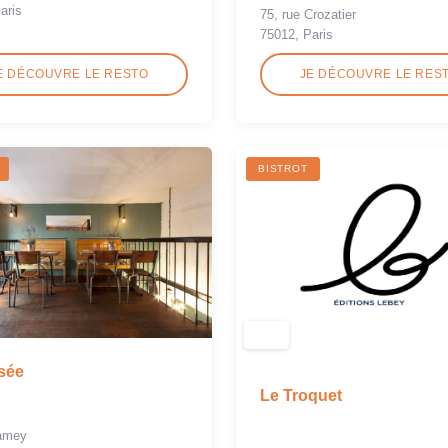
aris
75, rue Crozatier
75012, Paris
E DÉCOUVRE LE RESTO
JE DÉCOUVRE LE RES
BISTROT
sée
Le Troquet
Ramey