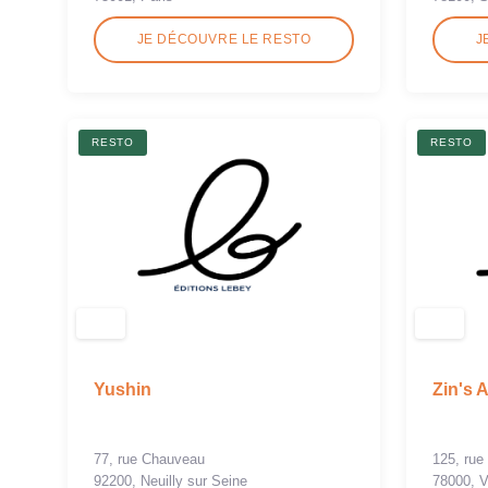
JE DÉCOUVRE LE RESTO
J
RESTO
RESTO
Yushin
Zin's A
77, rue Chauveau
125, rue
92200, Neuilly sur Seine
78000, V