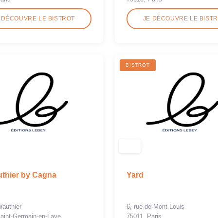
 DÉCOUVRE LE BISTROT
JE DÉCOUVRE LE BIST
BISTROT
thier by Cagna
Yard
Wauthier
6, rue de Mont-Louis
aint-Germain-en-Laye
75011, Paris