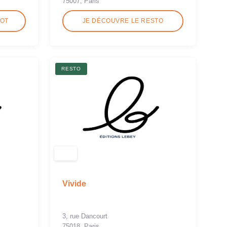
75007, Paris
ROT
JE DÉCOUVRE LE RESTO
RESTO
Vivide
3, rue Dancourt
75018, Paris