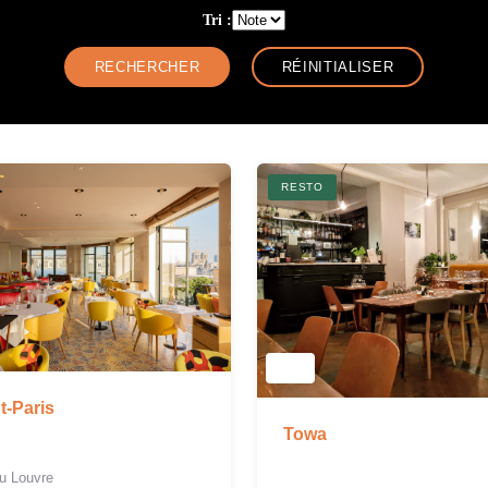
Tri :
RESTO
t-Paris
Towa
du Louvre