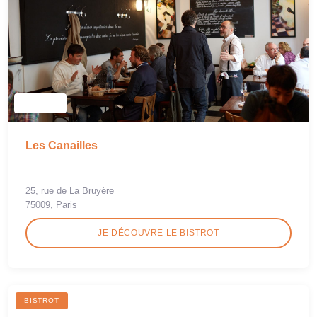
Les Canailles
25, rue de La Bruyère
75009, Paris
JE DÉCOUVRE LE BISTROT
BISTROT