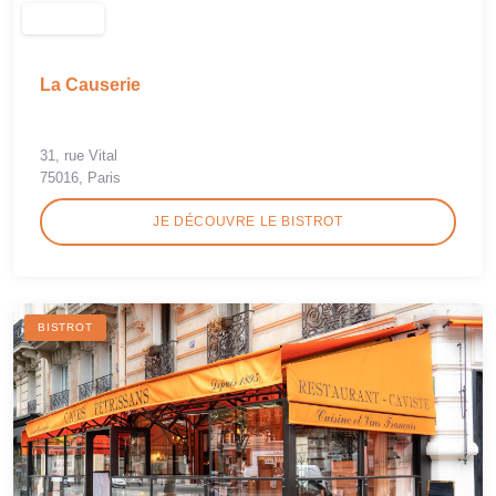
La Causerie
31, rue Vital
75016, Paris
JE DÉCOUVRE LE BISTROT
BISTROT