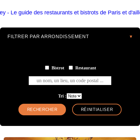
FILTRER PAR ARRONDISSEMENT
Bistrot
Restaurant
un nom, un lieu, un code postal ...
Tri :